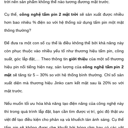
trời nên sản phẩm không thể nào tương đương mặt trước.
Cụ thể,
công nghệ tấm pin 2 mặt trời
sẽ sản xuất được nhiều
hơn bao nhiêu % điện so với hệ thống sử dụng tấm pin một mặt
thông thường?
Để đưa ra một con số cụ thể là điều không thể bởi khả năng này
còn phục thuộc vào nhiều yếu tố như thương hiệu tấm pin, công
suất, góc lắp đặt,… Theo thông tin
giới thiệu
của một số thương
hiệu pin nổi tiếng hiện nay, sản lượng của
công nghệ tấm pin 2
mặt
sẽ tăng từ 5 – 30% so với hệ thống bình thường. Chỉ số sản
xuất diện mà thương hiệu Jinko cam kết mặt sau là 20% so với
mặt trước.
Nếu muốn tối ưu hóa khả năng tạo điện năng của công nghệ này
thì trong quá trình lắp đặt, bạn cần tìm được vị trí, góc độ thật ưu
việt để tạo điều kiện cho phản xạ và khuếch tán ánh sáng. Cụ thể
tấm pin sẽ không được che khuất bởi bóng râm hay có các vật