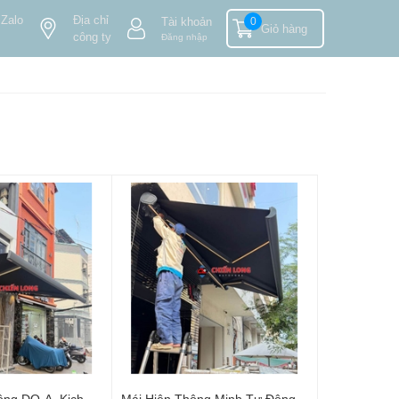
 Zalo
Địa chỉ
Tài khoản
0
Giỏ hàng
công ty
Đăng nhập
ộng DQ-A, Kich
Mái Hiên Thông Minh Tự Động