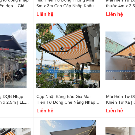
ền đẹp – Giá
6m x 3m Cao Cấp Nhập Khẩu
thước 4m x
Liên hệ
Liên hệ
ng DQB Nhập
Cập Nhật Bảng Báo Giá Mái
Mái Hiên Tự Đ
 x 2.5m | LED
Hiên Tự Động Che Nắng Nhập
Khiển Từ Xa | 
Khẩu 2026
Liên hệ
Liên hệ