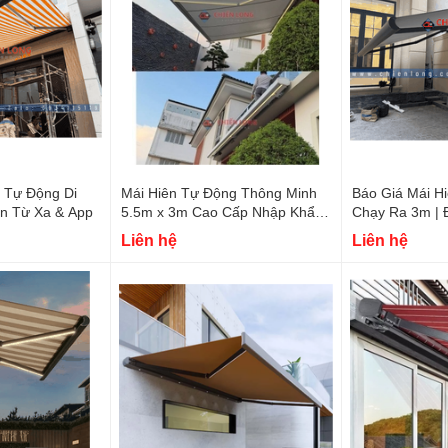
n Tự Động Di
Mái Hiên Tự Động Thông Minh
Báo Giá Mái H
ển Từ Xa & App
5.5m x 3m Cao Cấp Nhập Khẩu
Chạy Ra 3m | 
Hiện Đại
Liên hệ
Liên hệ