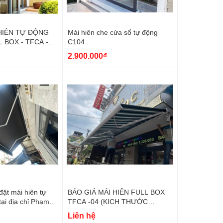
 HIÊN TỰ ĐỘNG
Mái hiên che cửa sổ tự động
 BOX - TFCA -03
C104
c nặng)
2.900.000₫
đặt mái hiên tự
BÁO GIÁ MÁI HIÊN FULL BOX
TFCA -04 (KICH THƯỚC
Q5
NGANG 4.3M CHAY RA 2.3M)
Liên hệ