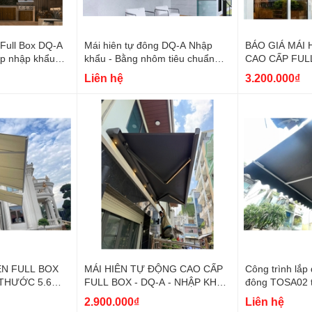
 Full Box DQ-A
Mái hiên tự đông DQ-A Nhập
BÁO GIÁ MÁI
p nhập khẩu
khẩu - Bằng nhôm tiêu chuẩn
CAO CẤP FULL
6030T5 toàn phần, Vải Acrylic
- (Loại chịu lự
Liên hệ
3.200.000₫
ÊN FULL BOX
MÁI HIÊN TỰ ĐỘNG CAO CẤP
Công trình lắp 
 THƯỚC 5.6M
FULL BOX - DQ-A - NHẬP KHẨU
đông TOSA02 tại địa chỉ Phạm
100%
Đình Hổ, P6, 
2.900.000₫
Liên hệ