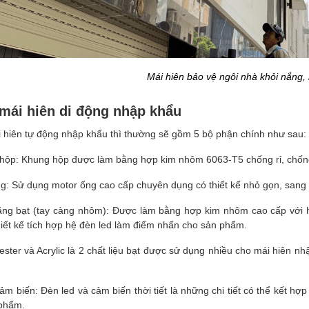
Mái hiên bảo vệ ngôi nhà khỏi nắng
 mái hiên di động nhập khẩu
i hiên tự động nhập khẩu thì thường sẽ gồm 5 bộ phận chính như sau:
hộp: Khung hộp được làm bằng hợp kim nhôm 6063-T5 chống rỉ, chống
g: Sử dụng motor ống cao cấp chuyên dụng có thiết kế nhỏ gọn, sang 
ăng bạt (tay càng nhôm): Được làm bằng hợp kim nhôm cao cấp với hệ
hiết kế tích hợp hệ đèn led làm điểm nhấn cho sản phẩm.
yester và Acrylic là 2 chất liệu bạt được sử dụng nhiều cho mái hiên
ảm biến: Đèn led và cảm biến thời tiết là những chi tiết có thể kết hợ
 phẩm.