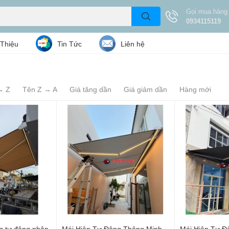
Gọi mua hàng
0934115119
 Thiệu
Tin Tức
Liên hệ
→ Z
Tên Z → A
Giá tăng dần
Giá giảm dần
Hàng mới
g tự động nhập
Mái Hiên Tự Động Thông Minh
Mái Hiên Tự Đ