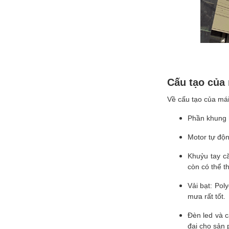
Cấu tạo của
Về cấu tạo của má
Phần khung 
Motor tự độn
Khuỷu tay c
còn có thể t
Vải bạt: Pol
mưa rất tốt.
Đèn led và c
đại cho sản