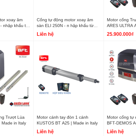
tor xoay âm
Cổng tự động motor xoay âm
Motor cổng Trư
- nhập khẩu từ
sàn ELI 250N - n hập khẩu từ
ARES ULTRA A
ITALY
Made in Italy
Liên hệ
25.900.000₫
ng Trượt Lùa
Motor cánh tay đòn 1 cánh
Motor cổng tự 
Made in Italy
KUSTOS BT A25 | Made in Italy
BFT-DEMOS A6
Italy
Liên hệ
Liên hệ