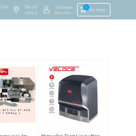
 Zalo
Địa chỉ
Tài khoản
0
Giỏ hàng
công ty
Đăng nhập
motor xoay âm
Motor cổng Trượt Lùa tự động