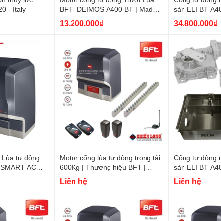
 - Italy
BFT- DEIMOS A400 BT | Made
sàn ELI BT A40
in Italy
hãng
13.200.000₫
34.800.000₫
 Lùa tự động
Motor cổng lùa tự động trọng tải
Cổng tự động 
 SMART AC
600Kg | Thương hiệu BFT |
sàn ELI BT A40
taly
Nhập khẩu Italy
ITALY
Liên hệ
Liên hệ