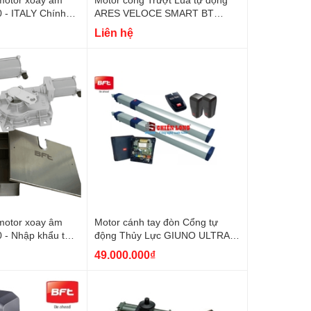
 - ITALY Chính
ARES VELOCE SMART BT
A1000 | Made in Italy
Liên hệ
motor xoay âm
Motor cánh tay đòn Cổng tự
 - Nhập khẩu từ
động Thủy Lực GIUNO ULTRA
BT A50 | Made in Italy
49.000.000₫