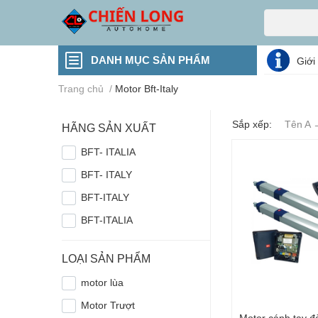
DANH MỤC SẢN PHẨM
Giới
Trang chủ
/
Motor Bft-Italy
Sắp xếp:
Tên A 
HÃNG SẢN XUẤT
BFT- ITALIA
BFT- ITALY
BFT-ITALY
BFT-ITALIA
LOẠI SẢN PHẨM
motor lùa
Motor Trượt
Motor cánh tay đ