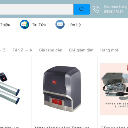
Gọi mua hàng
0934115119
 Thiệu
Tin Tức
Liên hệ
→ Z
Tên Z → A
Giá tăng dần
Giá giảm dần
Hàng mới
òn thủy lực
Motor cổng tự động Trượt Lùa
Cổng tự động 