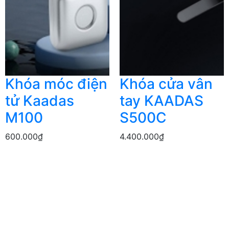
Khóa móc điện
Khóa cửa vân
tử Kaadas
tay KAADAS
M100
S500C
600.000₫
4.400.000₫