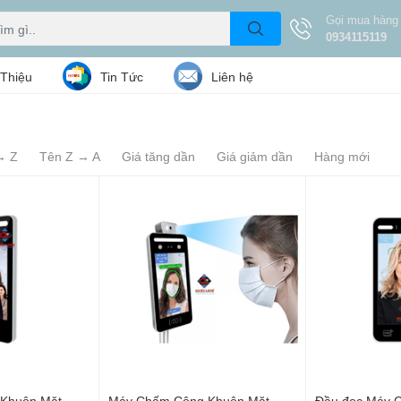
Gọi mua hàng
0934115119
 Thiệu
Tin Tức
Liên hệ
→ Z
Tên Z → A
Giá tăng dần
Giá giảm dần
Hàng mới
Khuôn Mặt
Máy Chấm Công Khuôn Mặt
Đầu đoc Máy 