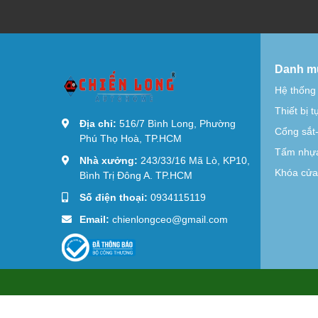
Danh m
Hệ thống
Thiết bị 
Địa chỉ:
516/7 Bình Long, Phường
Cổng sắt
Phú Thọ Hoà, TP.HCM
Tấm nhựa
Nhà xưởng:
243/33/16 Mã Lò, KP10,
Khóa cửa 
Bình Trị Đông A. TP.HCM
Số điện thoại:
0934115119
Email:
chienlongceo@gmail.com