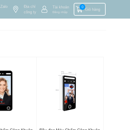
 Zalo
Địa chỉ
Tài khoản
0
Giỏ hàng
công ty
Đăng nhập
Chấm Công Khuôn
Đầu đọc Máy Chấm Công Khuôn