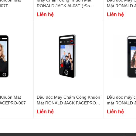
LD JACK AI07F
RONALD JACK AI-08T ( Đo
Thân Nhiệt )
Liên hệ
Liên hệ
Khuôn Mặt
Đầu độc Máy Chấm Công Khuôn
Đầu đọc máy 
NALD JACK FACEPRO-007
Mặt RONALD JACK FACEPRO-
mặt RONALD 
008
006
Liên hệ
Liên hệ