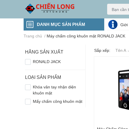
DANH MỤC SẢN PHẨM
Giới
Trang chủ
/
Máy chấm công khuôn mặt RONALD JACK
Sắp xếp:
Tên A 
HÃNG SẢN XUẤT
RONALD JACK
LOẠI SẢN PHẨM
Khóa vân tay nhận diện
khuôn mặt
Mấy chấm công khuôn mặt
Máy Chấm Công 