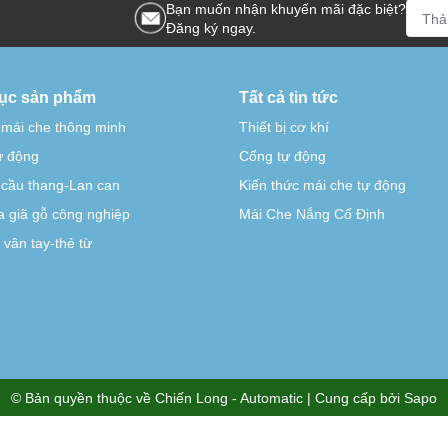
Bạn muốn nhận khuyến mãi đặc biệt?
Đăng ký ngay.
ục sản phẩm
Tất cả tin tức
 mái che thông minh
Thiết bị cơ khí
tự động
Cổng tự động
-cầu thang-Lan can
Kiến thức mái che tự động
 giã gỗ công nghiệp
Mái Che Nắng Cố Định
vân tay-thẻ từ
© Bản quyền thuộc về
Chiến Long - Automatic
| Cung cấp bởi
Sapo