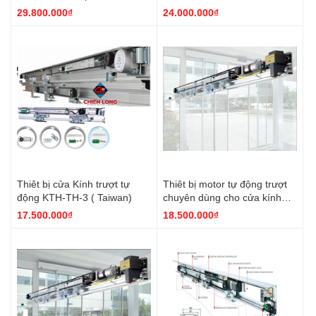
(Đài Loan)
29.800.000₫
24.000.000₫
Thiêt bị cửa Kính trượt tự
Thiêt bị motor tự động trượt
động KTH-TH-3 ( Taiwan)
chuyên dùng cho cửa kính
AD-3 Đài Loan
17.500.000₫
18.500.000₫