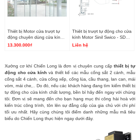
Thiêt bị Motor cửa trượt tự
Thiêt bị trượt tự động cho cửa
động chuyên dùng cửa kính -
kính Motor Sinil Swico - SD60
KTH K-2
và SD90 -KOREA
13.300.000₫
Liên hệ
Xưởng cơ khí Chiến Long là đơn vị chuyên cung cấp
thiết bị tự
động cho cửa kính
và thiết kế các mẫu cổng sắt 2 cánh, mẫu
cổng sắt 4 cánh, cửa cổng xếp, cổng lùa, cầu thang, lan can, mái
vòm, mái che,.. Do đó, nếu các khách hàng đang tìm kiếm thiết bị
tự động cho cửa kính chất lượng, bền bỉ hãy đến ngay với chúng
tôi. Đơn vị sẽ mang đến cho bạn hạng mục thi công hài hoà với
kiến trúc công trình, tôn lên sự đẳng cấp của gia chủ với chi phí
tối ưu nhất. Hãy cùng chúng tôi điểm danh những mẫu mã tiêu
biểu do Chiến Long thực hiện ngay dưới đây.