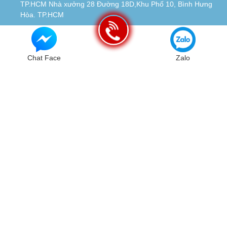
TP.HCM Nhà xưởng 28 Đường 18D,Khu Phố 10, Bình Hưng
Hòa. TP.HCM
Tel:
0934115119
© Bản quyền thuộc về
Chiến Long - Automatic
| Cung cấp bởi
Sapo
Chat Face
Zalo