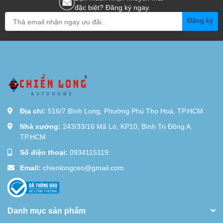
đặc biệt? Đăng ký ngay.
Đăng ký
Địa chỉ:
516/7 Bình Long, Phường Phú Thọ Hoà, TP.HCM
Nhà xưởng:
243/33/16 Mã Lò, KP10, Bình Trị Đông A.
TP.HCM
Số điện thoại:
0934115119
Email:
chienlongceo@gmail.com
Danh mục sản phẩm