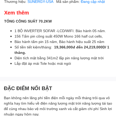
Thương hiệu:
SUNERGY-USA
Mã sản phẩm:
Đang cập nhật
Xem thêm
TỔNG CÔNG SUẤT 70.2KW
1 BỘ INVERTER SOFAR -LCD/WIFI. Bảo hành 05 năm.
156 Tấm pin công suất 450W Mono 166 half cut cells,
Bảo hành tấm pin 15 năm, Bảo hành hiệu suất 25 năm
Số tiền tiết kiệm/tháng:
19,366,000đ đến 24,219,000D/ 1
tháng.
Diện tích mặt bằng 341m2 lắp pin năng lượng mặt trời
Lắp đặt áp mái Tole hoặc mái ngói
ĐẶC ĐIỂM NỔI BẬT
Bạn không nên lãng phí tiền điện mỗi ngày mỗi tháng trôi qua vô
nghĩa hay tìm hiểu về điện năng lượng mặt trời năng lượng tái tạo
để cùng nhau bảo vệ môi trường xanh và cắt giảm chi phí Sinh lợi
nhuận ngay hôm nay.