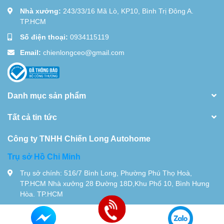
Nhà xưởng:
243/33/16 Mã Lò, KP10, Bình Trị Đông A.
TP.HCM
Số điện thoại:
0934115119
Email:
chienlongceo@gmail.com
Danh mục sản phẩm
Tất cả tin tức
Công ty TNHH Chiến Long Autohome
Trụ sở Hồ Chi Minh
Trụ sở chính: 516/7 Bình Long, Phường Phú Thọ Hoà,
TP.HCM Nhà xưởng 28 Đường 18D,Khu Phố 10, Bình Hưng
Hòa. TP.HCM
Tel:
0934115119