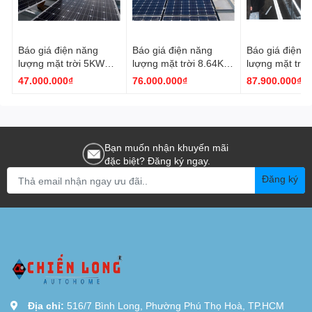
Báo giá điện năng
Báo giá điện năng
Báo giá điện 
lượng mặt trời 5KW
lượng mặt trời 8.64KW
lượng mặt trờ
Bám tải | Tấm pin hiêu
Tám tải |Tấm pin hiêu
Tám tải | Tấm 
47.000.000₫
76.000.000₫
87.900.000₫
suất cao 2025
suất cao 2025
suất cao 2025
Bạn muốn nhận khuyến mãi
đặc biệt? Đăng ký ngay.
Đăng ký
Địa chỉ:
516/7 Bình Long, Phường Phú Thọ Hoà, TP.HCM