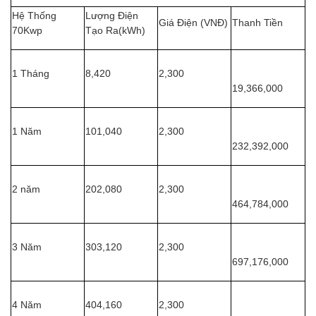
Hệ Thống
Lượng Điện
Giá Điện (VNĐ)
Thanh Tiền
70Kwp
Tạo Ra(kWh)
1 Tháng
8,420
2,300
19,366,000
1 Năm
101,040
2,300
232,392,000
2 năm
202,080
2,300
464,784,000
3 Năm
303,120
2,300
697,176,000
4 Năm
404,160
2,300