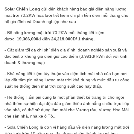
Solar Chiến Long
gửi đến khách hàng báo giá
điện năng lượng
mặt trời 70.2KW
hòa lưới tiết kiệm chi phí tiền điện mỗi tháng cho
hộ gia đình và Doanh nghiệp như sau:
- Bộ năng lượng mặt trời 70.2KW mỗi tháng tiết kiệm
được:
19,366,000đ đến 24,219,000D/ 1 tháng.
- Cắt giảm tối đa chi phí điện gia đình, doanh nghiệp sản xuất và
đặc biệt ở khung giá điện giờ cao điểm (3.991đ/ kWh đối với kinh
doanh & thương mại)......
- Khả năng tiết kiệm tùy thuộc vào diện tích mái nhà của bạn nơi
lắp đặt tấm pin năng lượng mặt trời khả dụng và mức đầu tư công
suất hệ thống điện mặt trời công suất cao hay thấp.
- Hệ thống Tấm pin cũng là một phần thiết kế trang trí cho ngôi
nhà thêm sự hiện đại độc đáo giảm thiểu ánh nắng chiếu trực tiếp
vào nhà, có thể sử dụng làm mái che Vương râu, Vương Hoa Mái
che sân nhà, nhà xe ô Tô...
-
Sola Chiến Long
là đơn vị hàng đầu về điện năng lượng mặt trời
Hòa lưới trên 10 năm qua. đạt được nhiều thành tựu và huy