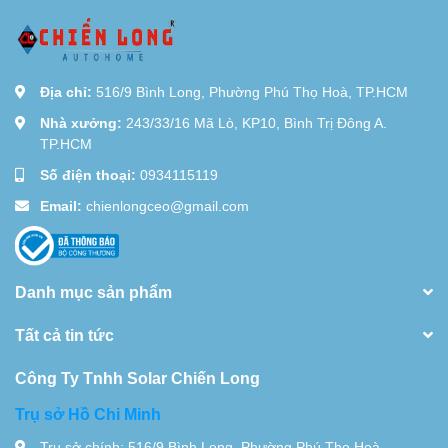
Địa chỉ:
516/9 Bình Long, Phường Phú Thọ Hoà, TP.HCM
Nhà xưởng:
243/33/16 Mã Lò, KP10, Bình Trị Đông A.
TP.HCM
Số điện thoại:
0934115119
Email:
chienlongceo@gmail.com
Danh mục sản phẩm
Tất cả tin tức
Công Ty Tnhh Solar Chiến Long
Trụ sở Hồ Chi Minh
Trụ sở chính: 516/9 Bình Long, Phường Phú Thọ Hoà,