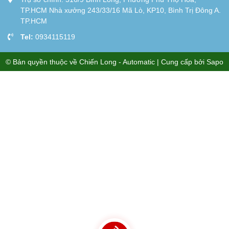
TP.HCM Nhà xưởng 243/33/16 Mã Lò, KP10, Bình Trị Đông A.
TP.HCM
Tel:
0934115119
© Bản quyền thuộc về
Chiến Long - Automatic
| Cung cấp bởi
Sapo