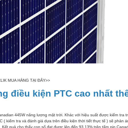
LIK MUA HÀNG TẠI ĐÂY>>
ng điều kiện PTC cao nhất th
anadian 445W năng lượng mặt trời. Khác với hiệu suất được kiểm tra t
C ( kiểm tra và đánh giá dựa trên điều kiện thời tiết thực tế ) sẽ phản 
 Kết quả cho thấy con số đạt được lên đến 93,13% trên tấm pin Can