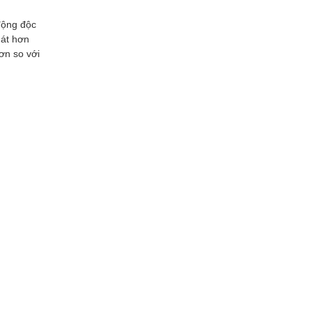
động độc
mát hơn
ơn so với