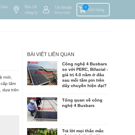
 Zalo
Địa chỉ
Tài khoản
0
Giỏ hàng
công ty
Đăng nhập
BÀI VIẾT LIÊN QUAN
Công nghệ 4 Busbars
so với PERC, Bifacial -
giá trị 4.0 nằm ở đâu
ệ mới,
sau mỗi tấm pin trên
cấp tấm
dây chuyền hiện đại?
, dựa trên
Tổng quan về công
nghệ 4 Busbars
Trả lời mọi thắc mắc