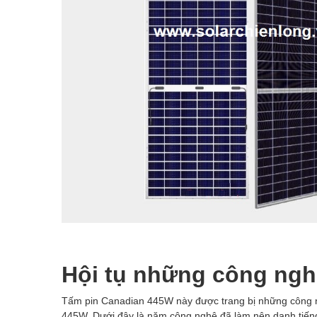
Hội tụ những công ngh
Tấm pin Canadian 445W này được trang bị những công ngh
445W. Dưới đây là năm công nghệ đã làm nên danh tiế