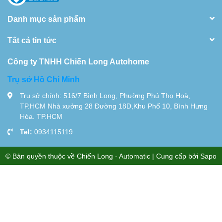
Danh mục sản phẩm
Tất cả tin tức
Công ty TNHH Chiến Long Autohome
Trụ sở Hồ Chi Minh
Trụ sở chính: 516/7 Bình Long, Phường Phú Thọ Hoà,
TP.HCM Nhà xưởng 28 Đường 18D,Khu Phố 10, Bình Hưng
Hòa. TP.HCM
Tel:
0934115119
© Bản quyền thuộc về
Chiến Long - Automatic
| Cung cấp bởi
Sapo