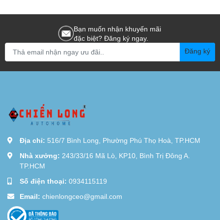
Bạn muốn nhận khuyến mãi
đặc biệt? Đăng ký ngay.
Đăng ký
Địa chỉ:
516/7 Bình Long, Phường Phú Thọ Hoà, TP.HCM
Nhà xưởng:
243/33/16 Mã Lò, KP10, Bình Trị Đông A.
TP.HCM
Số điện thoại:
0934115119
Email:
chienlongceo@gmail.com