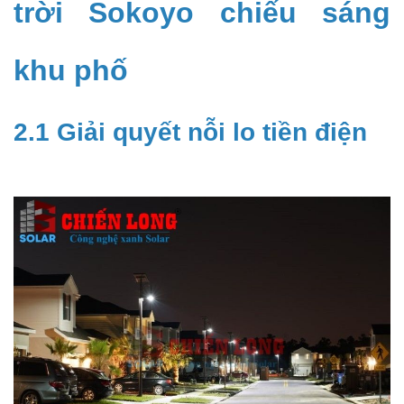
trời Sokoyo chiếu sáng
khu phố
2.1 Giải quyết nỗi lo tiền điện