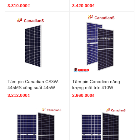
nhất
rẻ nhất
3.310.000₫
3.420.000₫
Tấm pin Canadian CS3W-
Tấm pin Canadian năng
445MS công suất 445W
lượng mặt trời 410W
3.212.000₫
2.660.000₫