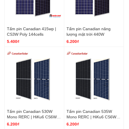
Tấm pin Canadian 415wp |
Tấm pin Canadian năng
CS3W Poly 144cells
lượng mặt trời 440W
5.400₫
6.200₫
Tấm pin Canadian 530W
Tấm pin Canadian 535W
Mono RERC | HiKu6 CS6W-
Mono RERC | HiKu6 CS6W-
530MS | Giá phân phối rẻ
535MS | Giá phân phối rẻ
6.200₫
6.200₫
nhất
nhất