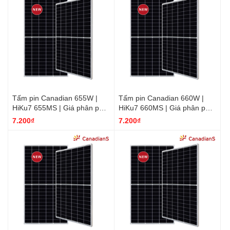
Tấm pin Canadian 655W |
Tấm pin Canadian 660W |
HiKu7 655MS | Giá phân phối
HiKu7 660MS | Giá phân phối
rẻ nhất
rẻ nhất
7.200₫
7.200₫