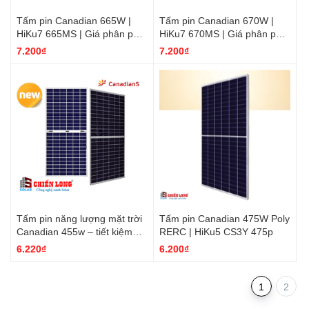
Tấm pin Canadian 665W |
Tấm pin Canadian 670W |
HiKu7 665MS | Giá phân phối
HiKu7 670MS | Giá phân phối
rẻ nhất
rẻ nhất
7.200₫
7.200₫
Tấm pin năng lượng mặt trời
Tấm pin Canadian 475W Poly
Canadian 455w – tiết kiệm
RERC | HiKu5 CS3Y 475p
diện tích tối đa
6.220₫
6.200₫
1
2