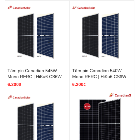
Tấm pin Canadian 545W
Tấm pin Canadian 540W
Mono RERC | HiKu6 CS6W-
Mono RERC | HiKu6 CS6W-
545MS | Giá phân phối rẻ
540MS | Giá phân phối rẻ
6.200₫
6.200₫
nhất
nhất