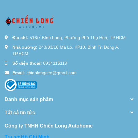
Địa chỉ:
516/7 Bình Long, Phường Phú Thọ Hoà, TP.HCM
Nhà xưởng:
243/33/16 Mã Lò, KP10, Bình Trị Đông A.
TP.HCM
Số điện thoại:
0934115119
Email:
chienlongceo@gmail.com
Danh mục sản phẩm
Tất cả tin tức
Công ty TNHH Chiến Long Autohome
Trụ sở Hồ Chi Minh