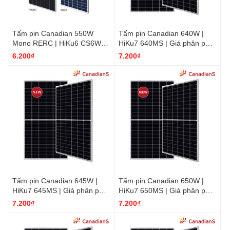
Tấm pin Canadian 550W
Tấm pin Canadian 640W |
Mono RERC | HiKu6 CS6W-
HiKu7 640MS | Giá phân phối
550MS | Giá phân phối rẻ
rẻ nhất
6.200₫
7.200₫
nhất
Tấm pin Canadian 645W |
Tấm pin Canadian 650W |
HiKu7 645MS | Giá phân phối
HiKu7 650MS | Giá phân phối
rẻ nhất
rẻ nhất
7.200₫
7.200₫