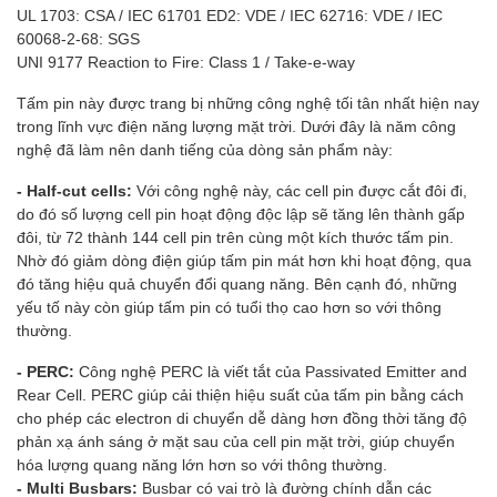
UL 1703: CSA / IEC 61701 ED2: VDE / IEC 62716: VDE / IEC
60068-2-68: SGS
UNI 9177 Reaction to Fire: Class 1 / Take-e-way
Tấm pin này được trang bị những công nghệ tối tân nhất hiện nay
trong lĩnh vực điện năng lượng mặt trời. Dưới đây là năm công
nghệ đã làm nên danh tiếng của dòng sản phẩm này:
-
Half-cut cells
:
Với công nghệ này, các cell pin được cắt đôi đi,
do đó số lượng cell pin hoạt động độc lập sẽ tăng lên thành gấp
đôi, từ 72 thành 144 cell pin trên cùng một kích thước tấm pin.
Nhờ đó giảm dòng điện giúp tấm pin mát hơn khi hoạt động, qua
đó tăng hiệu quả chuyển đổi quang năng. Bên cạnh đó, những
yếu tố này còn giúp tấm pin có tuổi thọ cao hơn so với thông
thường.
- PERC:
Công nghệ PERC là viết tắt của Passivated Emitter and
Rear Cell. PERC giúp cải thiện hiệu suất của tấm pin bằng cách
cho phép các electron di chuyển dễ dàng hơn đồng thời tăng độ
phản xạ ánh sáng ở mặt sau của cell pin mặt trời, giúp chuyển
hóa lượng quang năng lớn hơn so với thông thường.
- Multi Busbars:
Busbar có vai trò là đường chính dẫn các