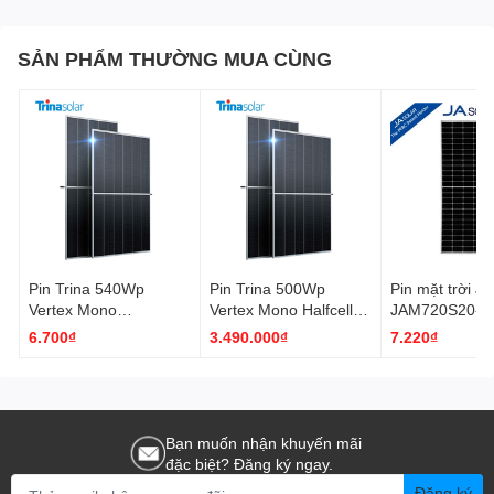
SẢN PHẨM THƯỜNG MUA CÙNG
Pin Trina 540Wp
Pin Trina 500Wp
Pin mặt trời J
Vertex Mono
Vertex Mono Halfcells
JAM720S20-4
Monocrystallin
150 cells
6.700₫
3.490.000₫
7.220₫
Halfcells 110 cells
Bạn muốn nhận khuyến mãi
đặc biệt? Đăng ký ngay.
Đăng ký