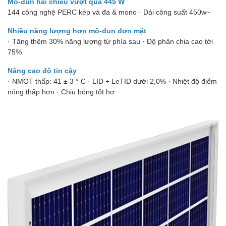
Mô-đun hai chiều vượt quá 445 W
144 công nghệ PERC kép và đa & mono · Dải công suất 450w~
Nhiều năng lượng hơn mô-đun đơn mặt
· Tăng thêm 30% năng lượng từ phía sau · Độ phân chia cao tới
75%
Nâng cao độ tin cậy
· NMOT thấp: 41 ± 3 ° C · LID + LeTID dưới 2,0% · Nhiệt độ điểm
nóng thấp hơn · Chịu bóng tốt hơ