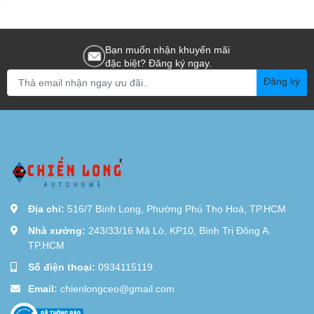
Bạn muốn nhận khuyến mãi
đặc biệt? Đăng ký ngay.
Đăng ký
Địa chỉ:
516/7 Bình Long, Phường Phú Thọ Hoà, TP.HCM
Nhà xưởng:
243/33/16 Mã Lò, KP10, Bình Trị Đông A.
TP.HCM
Số điện thoại:
0934115119
Email:
chienlongceo@gmail.com