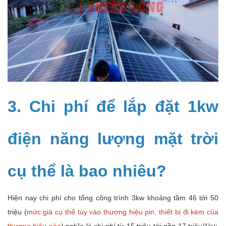
3. Chi phí để lắp đặt 1kw
điện năng lượng mặt trời
cụ thể là bao nhiêu?
Hiện nay chi phí cho tổng công trình 3kw khoảng tầm 46 tới 50
triệu (
mức giá cụ thể tùy vào thương hiệu pin, thiết bị đi kèm của
thương hiệu nào
) nghĩa là chi phí từ 15 triệu tới gần 17 triệu/1kw.