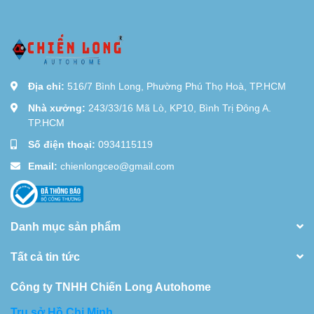
Địa chỉ:
516/7 Bình Long, Phường Phú Thọ Hoà, TP.HCM
Nhà xưởng:
243/33/16 Mã Lò, KP10, Bình Trị Đông A.
TP.HCM
Số điện thoại:
0934115119
Email:
chienlongceo@gmail.com
Danh mục sản phẩm
Tất cả tin tức
Công ty TNHH Chiến Long Autohome
Trụ sở Hồ Chi Minh