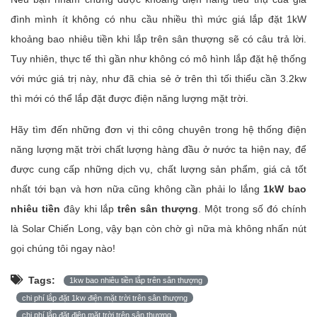
đình mình ít không có nhu cầu nhiều thì mức giá lắp đặt 1kW
khoảng bao nhiêu tiền khi lắp trên sân thượng sẽ có câu trả lời.
Tuy nhiên, thực tế thì gần như không có mô hình lắp đặt hệ thống
với mức giá trị này, như đã chia sẻ ở trên thì tối thiểu cần 3.2kw
thì mới có thể lắp đặt được điện năng lượng mặt trời.
Hãy tìm đến những đơn vị thi công chuyên trong hệ thống điện
năng lượng mặt trời chất lượng hàng đầu ở nước ta hiện nay, để
được cung cấp những dịch vụ, chất lượng sản phẩm, giá cả tốt
nhất tới bạn và hơn nữa cũng không cần phải lo lắng
1kW bao
nhiêu tiền
đây khi lắp
trên sân thượng
. Một trong số đó chính
là Solar Chiến Long, vậy bạn còn chờ gì nữa mà không nhấn nút
gọi chúng tôi ngay nào!
Tags:
1kw bao nhiêu tiền lắp trên sân thượng
chi phí lắp đặt 1kw điện mặt trời trên sân thượng
chi phí lắp đặt điện mặt trời trên sân thượng