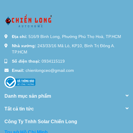
Địa chỉ:
516/9 Bình Long, Phường Phú Thọ Hoà, TP.HCM
Nhà xưởng:
243/33/16 Mã Lò, KP10, Bình Trị Đông A.
TP.HCM
Số điện thoại:
0934115119
Email:
chienlongceo@gmail.com
Danh mục sản phẩm
Tất cả tin tức
Công Ty Tnhh Solar Chiến Long
Trụ sở Hồ Chi Minh