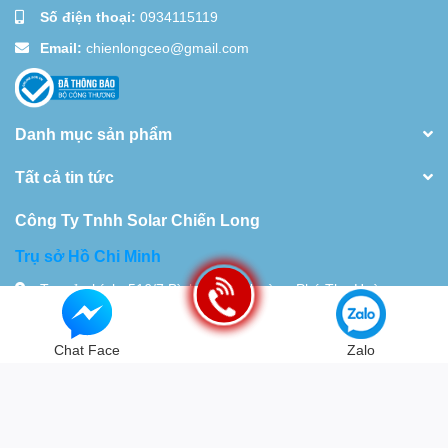
Số điện thoại:
0934115119
Email:
chienlongceo@gmail.com
Danh mục sản phẩm
Tất cả tin tức
Công Ty Tnhh Solar Chiến Long
Trụ sở Hồ Chi Minh
Trụ sở chính: 516/7 Bình Long, Phường Phú Thọ Hoà,
TP.HCM Nhà xưởng 28 Đường 18D,Khu Phố 10, Bình Hưng
Hòa. TP.HCM
Chat Face
Zalo
Tel:
0934115119
© Bản quyền thuộc về
Chiến Long - Automatic
| Cung cấp bởi
Sapo