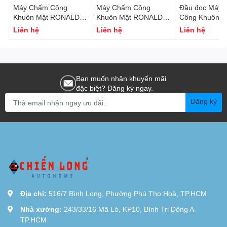
Máy Chấm Công
Máy Chấm Công
Đầu đoc Máy
Khuôn Mặt RONALD
Khuôn Mặt RONALD
Công Khuôn M
JACK AI07F
JACK AI-08T ( Đo
Liên hệ
Liên hệ
Liên hệ
Thân Nhiệt )
Bạn muốn nhận khuyến mãi
đặc biệt? Đăng ký ngay.
Đăng ký
Địa chỉ:
516/7 Bình Long, Phường Phú Thọ Hoà, TP.HCM
Nhà xưởng:
243/33/16 Mã Lò, KP10, Bình Trị Đông A.
TP.HCM