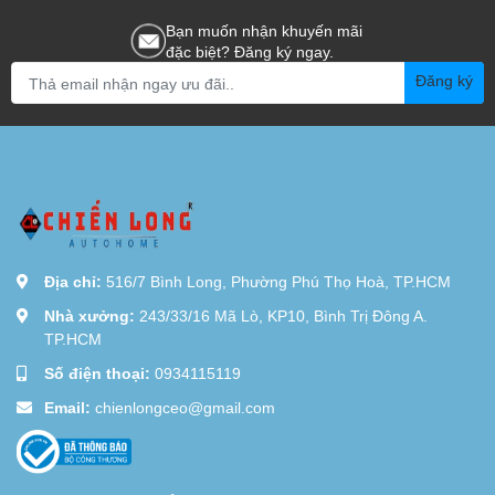
Bạn muốn nhận khuyến mãi
đặc biệt? Đăng ký ngay.
Đăng ký
Địa chỉ:
516/7 Bình Long, Phường Phú Thọ Hoà, TP.HCM
Nhà xưởng:
243/33/16 Mã Lò, KP10, Bình Trị Đông A.
TP.HCM
Số điện thoại:
0934115119
Email:
chienlongceo@gmail.com