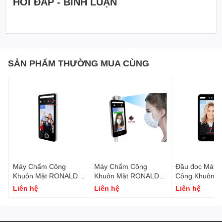
HỎI ĐÁP - BÌNH LUẬN
SẢN PHẨM THƯỜNG MUA CÙNG
Máy Chấm Công
Máy Chấm Công
Đầu đoc Máy
Khuôn Mặt RONALD
Khuôn Mặt RONALD
Công Khuôn M
JACK AI07F
JACK AI-08T ( Đo
Liên hệ
Liên hệ
Liên hệ
Thân Nhiệt )