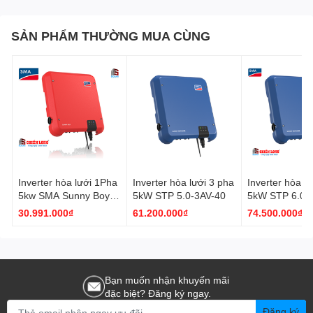
SẢN PHẨM THƯỜNG MUA CÙNG
Inverter hòa lưới 1Pha
Inverter hòa lưới 3 pha
Inverter hòa l
5kw SMA Sunny Boy
5kW STP 5.0-3AV-40
5kW STP 6.0-
SSB 5.0-1AV-41
30.991.000₫
61.200.000₫
74.500.000₫
Bạn muốn nhận khuyến mãi
đặc biệt? Đăng ký ngay.
Đăng ký