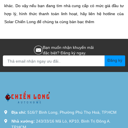
khác. Do vậy nếu bạn đang tìm nhà cung cấp có mức giá đầu tư
hợp lý, hình thức thanh toán linh hoạt, hãy liên hệ hotline của
Solar Chiến Long để chúng ta cùng bàn bạc thêm
Bạn muốn nhận khuyến mãi
đặc biệt? Đăng ký ngay.
Đăng ký
Địa chỉ:
516/7 Bình Long, Phường Phú Thọ Hoà, TP.HCM
Nhà xưởng:
243/33/16 Mã Lò, KP10, Bình Trị Đông A.
TP.HCM