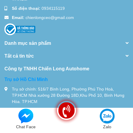
Số điện thoại:
0934115119
Email:
chienlongceo@gmail.com
Danh mục sản phẩm
Tất cả tin tức
Công ty TNHH Chiến Long Autohome
Trụ sở Hồ Chi Minh
Trụ sở chính: 516/7 Bình Long, Phường Phú Thọ Hoà,
TP.HCM Nhà xưởng 28 Đường 18D,Khu Phố 10, Bình Hưng
Hòa. TP.HCM
Tel:
0934115119
© Bản quyền thuộc về
Chiến Long - Automatic
| Cung cấp bởi
Sapo
Chat Face
Zalo