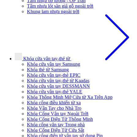
Tấm nhựa ốp tường - ÔP Trần
Tấm nhựa lót sàn giả gỗ ngoài trời
Khung lam nhựa ngoài trời
Khóa cửa vân tay-thẻ từ
Khóa cửa vân tay Samsung
Khóa thẻ từ Samsung
Khóa cửa vân tay-thẻ EPIC
Khóa cửa vân tay-thẻ từ Kaadas
Khóa cửa vân tay DESSMANN
Khóa cửa vân tay-thẻ YALE
Khóa Thông Minh Mở Cửa từ Xa Trên App
Khóa cổng điều khiển từ xa
Khóa Vân Tay cho Nhà Trọ
Khóa Cổng Vân tay Ngoài Trời
Khóa Cổng Điện Tử Thông Minh
Khóa cổng vân tay Trong nhà
Khóa Cổng Điện Tử Cửa Sắt
Khóa cổng điện tử vân tay sử dụng Pin