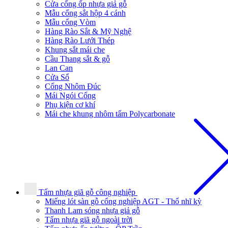
Cửa cổng ốp nhựa giả gỗ
Mẫu cổng sắt hộp 4 cánh
Mẫu cổng Vòm
Hàng Rào Sắt & Mỹ Nghệ
Hàng Rào Lưới Thép
Khung sắt mái che
Cầu Thang sắt & gỗ
Lan Can
Cửa Sổ
Cổng Nhôm Đúc
Mái Ngói Cổng
Phụ kiện cơ khí
Mái che khung nhôm tấm Polycarbonate
Tấm nhựa giã gỗ công nghiệp
Miếng lót sàn gỗ cổng nghiệp AGT - Thổ nhĩ kỳ
Thanh Lam sóng nhựa giả gỗ
Tấm nhựa giã gỗ ngoài trời