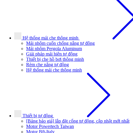
Hệ thống mái che thông minh
Mái nhôm cuốn chống nắng tự đông
Mái nhôm Pergola Aluminum
Giải pháp mái hiên tự động
Thiết bị che hồ bơi thông minh
Rèm che nắng tự động
Hệ thống mái che thông minh
Thiết bị tự động
[Bảng báo giá] lắp đặt cổng tự động, cập nhật mới nhất
Motor Powertech Taiwan
Motor Bft-Italy