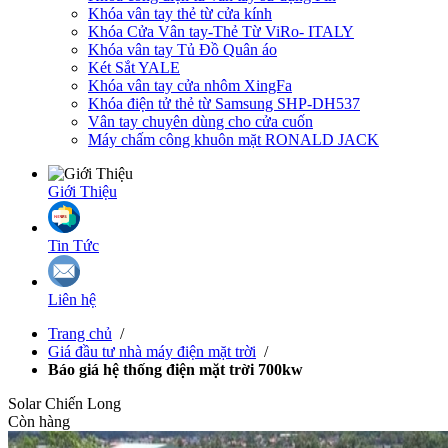
Khóa vân tay thẻ từ cửa kính
Khóa Cửa Vân tay-Thẻ Từ ViRo- ITALY
Khóa vân tay Tủ Đồ Quân áo
Két Sắt YALE
Khóa vân tay cửa nhôm XingFa
Khóa điện tử thẻ từ Samsung SHP-DH537
Vân tay chuyên dùng cho cửa cuốn
Máy chấm công khuôn mặt RONALD JACK
Giới Thiệu
Tin Tức
Liên hệ
Trang chủ
/
Giá đầu tư nhà máy điện mặt trời
/
Báo giá hệ thống điện mặt trời 700kw
Solar Chiến Long
Còn hàng