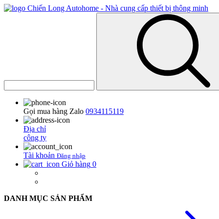
Gọi mua hàng Zalo
0934115119
Địa chỉ
công ty
Tài khoản
Đăng nhập
Giỏ hàng
0
DANH MỤC SẢN PHẨM