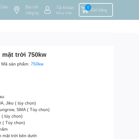
 Zalo
Địa chỉ
Tài khoản
0
Giỏ hàng
công ty
Đăng nhập
n mặt trời 750kw
Mã sản phẩm:
750kw
au:
A, Jiko ( tùy chọn)
Sungrow, SMA ( Tùy chọn)
( tùy chọn)
 ( Tùy chọn)
 năm
n mặt trời bên dưới