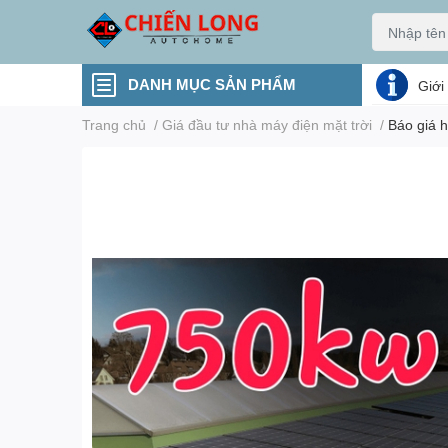
DANH MỤC SẢN PHẨM
Giới
Trang chủ
/
Giá đầu tư nhà máy điện mặt trời
/
Báo giá h