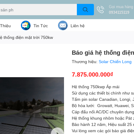
Gọi mua hàng
0934115119
 Thiệu
Tin Tức
Liên hệ
ệ thống điện mặt trời 750kw
Báo giá hệ thống điệ
Thương hiệu:
Solar Chiến Long
7.875.000.000₫
Hệ thống 750kwp Áp mái
Sử dụng các thiết bị chính như s
Tấm pin solar Canadian, Longi, J
Bộ hòa lưới: Growatt, Huawei, 
Cáp đấu nối AC/DC chuyên dụng 
Hệ thống khung nhôm hoặc Pát z
Bảo hành 12 năm, Hiệu suất 25
Vui lòng xem các gói báo giá điệ