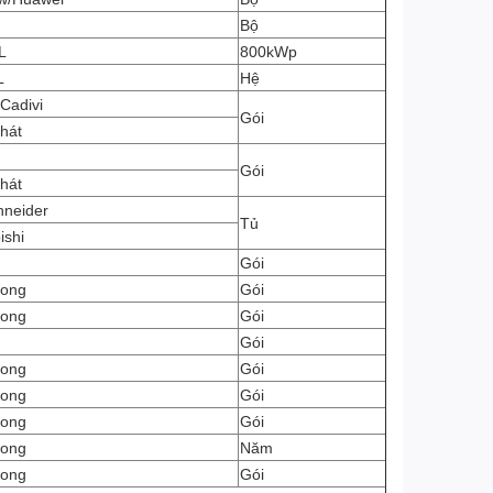
Bộ
L
800kWp
L
Hệ
Cadivi
Gói
Phát
Gói
Phát
hneider
Tủ
ishi
Gói
Long
Gói
Long
Gói
Gói
Long
Gói
Long
Gói
Long
Gói
Long
Năm
Long
Gói