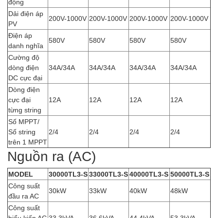
động
Dải điện áp
200V-1000V
200V-1000V
200V-1000V
200V-1000V
PV
Điện áp
580V
580V
580V
580V
danh nghĩa
Cường độ
dòng điện
34A/34A
34A/34A
34A/34A
34A/34A
DC cực đại
Dòng điện
cực đại
12A
12A
12A
12A
từng string
Số MPPT/
Số string
2/4
2/4
2/4
2/4
trên 1 MPPT
Nguồn ra (AC)
MODEL
30000TL3-S
33000TL3-S
40000TL3-S
50000TL3-S
Công suất
30kW
33kW
40kW
48kW
đầu ra AC
Công suất
biểu kiến AC
33.3kVA
36.6kVA
44.4kVA
53.3kVA