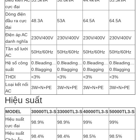
cực đại
Dòng điện
đầu ra cực
48.3A
53A
64.5A
64.5A
đại
Điện áp AC
230V/400V
230V/400V
230V/400V
230V/400V
danh nghĩa
Tần số lưới
50Hz/60Hz
50Hz/60Hz
50Hz/60Hz
50Hz/60Hz
AC
Hệ số công
0.8leading…
0.8leading…
0.8leading…
0.8leading…
suất
0.8lagging
0.8lagging
0.8lagging
0.8lagging
THDI
<3%
<3%
<3%
<3%
Loại kết nối
3W+N+PE
3W+N+PE
3W+N+PE
3W+N+PE
AC
Hiệu suất
MODEL
30000TL3-S
33000TL3-S
40000TL3-S
50000TL3-S
Hiệu suất
98.9%
98.9%
99%
99%
cực đại
Hiệu suất
98.4%
98.4%
98.5%
98.5%
Châu Âu