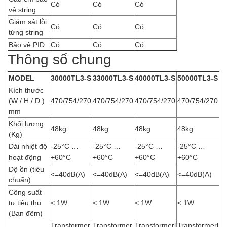
Có
Có
Có
vệ string
Giám sát lỗi
Có
Có
Có
từng string
Bảo vệ PID
Có
Có
Có
Thông số chung
MODEL
30000TL3-S
33000TL3-S
40000TL3-S
50000TL3-S
Kích thước
(W / H / D )
470/754/270
470/754/270
470/754/270
470/754/270
mm
Khối lượng
48kg
48kg
48kg
48kg
(Kg)
Dải nhiệt độ
-25°C …
-25°C …
-25°C …
-25°C …
hoạt động
+60°C
+60°C
+60°C
+60°C
Độ ồn (tiêu
<=40dB(A)
<=40dB(A)
<=40dB(A)
<=40dB(A)
chuẩn)
Công suất
tự tiêu thụ
< 1W
< 1W
< 1W
< 1W
(Ban đêm)
Transformer
Transformer
Transformerl
Transformerl