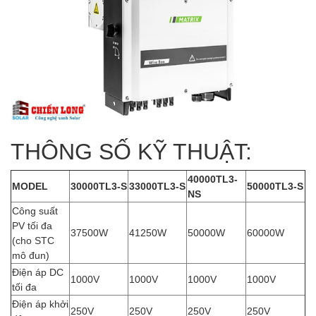
THÔNG SỐ KỸ THUẬT:
40000TL3-
MODEL
30000TL3-S
33000TL3-S
50000TL3-S
NS
Công suất
PV tối đa
37500W
41250W
50000W
60000W
(cho STC
mô đun)
Điện áp DC
1000V
1000V
1000V
1000V
tối đa
Điện áp khởi
250V
250V
250V
250V