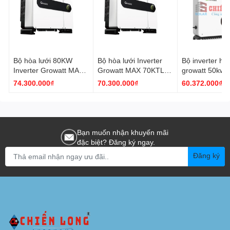
Bộ hòa lưới 80KW
Bộ hòa lưới Inverter
Bộ inverter hòa
Inverter Growatt MAX
Growatt MAX 70KTL3
growatt 50kw (
80KTL3 LV (3 Pha-6
LV- 70KW (3 Pha
mac 50ktl3-x l
74.300.000₫
70.300.000₫
60.372.000₫
MPPT, 12 strings)
380V- 6MPPT)
Bạn muốn nhận khuyến mãi
đặc biệt? Đăng ký ngay.
Đăng ký