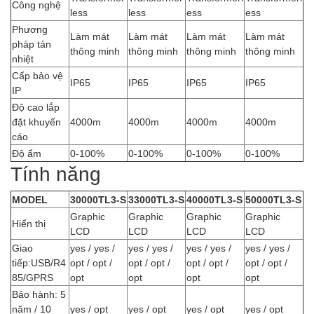
Công nghệ
less
less
ess
ess
Phương
Làm mát
Làm mát
Làm mát
Làm mát
pháp tản
thông minh
thông minh
thông minh
thông minh
nhiệt
Cấp bảo vệ
IP65
IP65
IP65
IP65
IP
Độ cao lắp
đặt khuyến
4000m
4000m
4000m
4000m
cáo
Độ ẩm
0-100%
0-100%
0-100%
0-100%
Tính năng
MODEL
30000TL3-S
33000TL3-S
40000TL3-S
50000TL3-S
Graphic
Graphic
Graphic
Graphic
Hiển thị
LCD
LCD
LCD
LCD
Giao
yes / yes /
yes / yes /
yes / yes /
yes / yes /
tiếp:USB/R4
opt / opt /
opt / opt /
opt / opt /
opt / opt /
85/GPRS
opt
opt
opt
opt
Bảo hành: 5
năm / 10
yes / opt
yes / opt
yes / opt
yes / opt