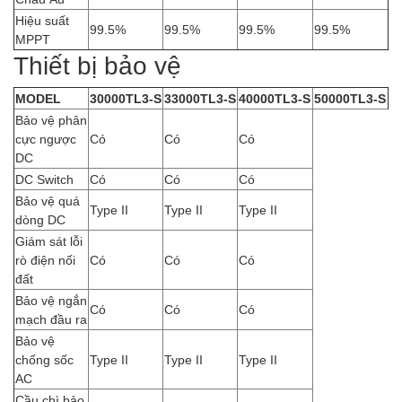
Hiệu suất
99.5%
99.5%
99.5%
99.5%
MPPT
Thiết bị bảo vệ
MODEL
30000TL3-S
33000TL3-S
40000TL3-S
50000TL3-S
Bảo vệ phân
cực ngược
Có
Có
Có
DC
DC Switch
Có
Có
Có
Bảo vệ quá
Type II
Type II
Type II
dòng DC
Giám sát lỗi
rò điện nối
Có
Có
Có
đất
Bảo vệ ngắn
Có
Có
Có
mạch đầu ra
Bảo vệ
chống sốc
Type II
Type II
Type II
AC
Cầu chì bảo