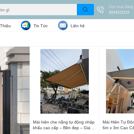
Gọi mua hàng
0934115119
 Thiệu
Tin Tức
Liên hệ
Mái hiên che nắng tự động nhập
Mái Hiên Tự Độ
khẩu cao cấp – Bền đẹp – Giá tốt
6m x 3m Cao C
2026