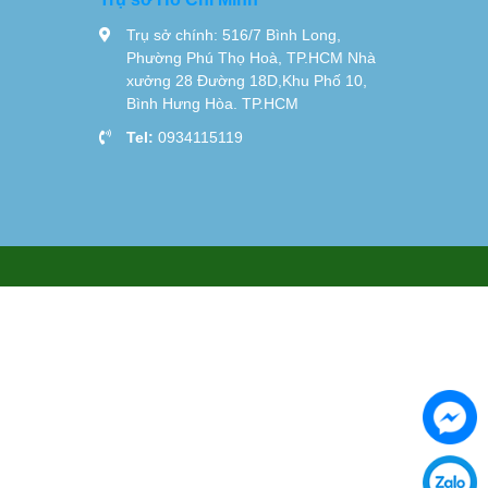
Trụ sở chính: 516/7 Bình Long,
Phường Phú Thọ Hoà, TP.HCM Nhà
xưởng 28 Đường 18D,Khu Phố 10,
Bình Hưng Hòa. TP.HCM
Tel:
0934115119