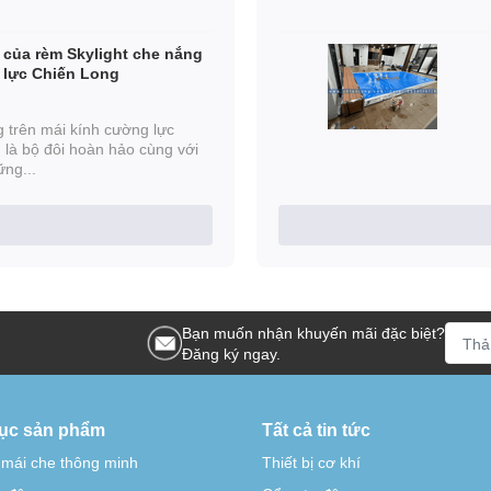
 của rèm Skylight che nắng
 lực Chiến Long
 trên mái kính cường lực
là bộ đôi hoàn hảo cùng với
ững...
Bạn muốn nhận khuyến mãi đặc biệt?
Đăng ký ngay.
ục sản phẩm
Tất cả tin tức
 mái che thông minh
Thiết bị cơ khí