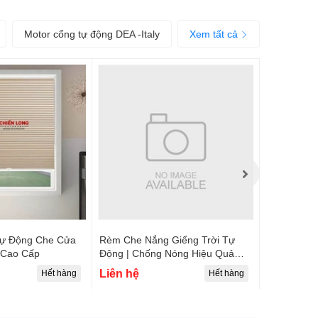
Motor cổng tự động DEA -Italy
Xem tất cả
ự Động Che Cửa
Rèm Che Nắng Giếng Trời Tự
Rèm vải ch
 Cao Cấp
Động | Chống Nóng Hiệu Quả
tự động C
2026
Liên hệ
1.800.000
Hết hàng
Hết hàng