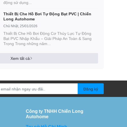
động sử dụng...
Thiết Bị Che Hồ Bơi Tự Động Bạt PVC | Chiến
Long Autohome
Chủ Nhật, 25/01/2026
Thiết Bị Che Hồ Bơi Động Cơ Thủy Lực Tự Động
Bạt PVC Nhập Khẩu – Giải Pháp An Toàn & Sang
Trọng Trong những năm...
Xem tất cả
Đăng ký
Công ty TNHH Chiến Long
Autohome
Trụ sở Hồ Chi Minh