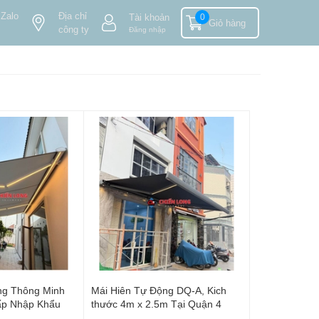
 Zalo
Địa chỉ
Tài khoản
0
Giỏ hàng
công ty
Đăng nhập
ng Thông Minh
Mái Hiên Tự Động DQ-A, Kich
ấp Nhập Khẩu
thước 4m x 2.5m Tại Quận 4