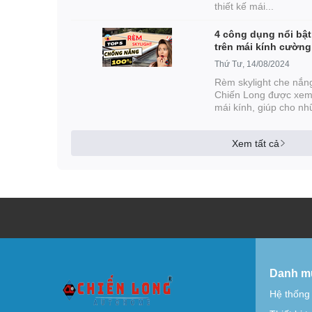
thiết kế mái...
4 công dụng nổi bật
trên mái kính cường
Thứ Tư, 14/08/2024
Rèm skylight che nắng
Chiến Long được xem 
mái kính, giúp cho nh
Xem tất cả
Danh m
Hệ thống