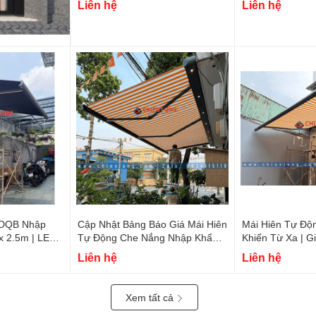
Liên hệ
Liên hệ
 DQB Nhập
Cập Nhật Bảng Báo Giá Mái Hiên
Mái Hiên Tự Độ
x 2.5m | LED
Tự Động Che Nắng Nhập Khẩu
Khiển Từ Xa | G
2026
Liên hệ
Liên hệ
Xem tất cả