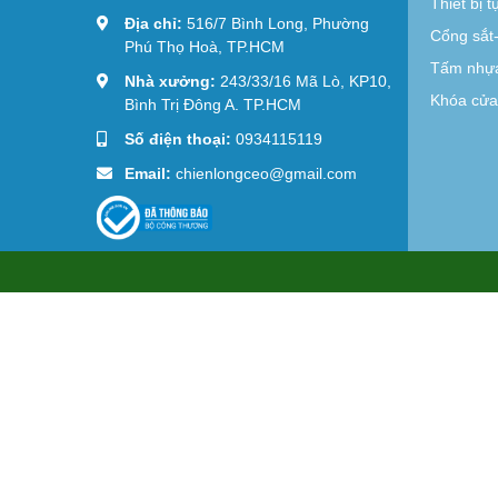
Thiết bị 
Địa chỉ:
516/7 Bình Long, Phường
Cổng sắt
Phú Thọ Hoà, TP.HCM
Tấm nhựa
Nhà xưởng:
243/33/16 Mã Lò, KP10,
Khóa cửa 
Bình Trị Đông A. TP.HCM
Số điện thoại:
0934115119
Email:
chienlongceo@gmail.com