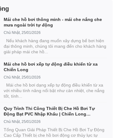
ộng
Mái che hồ bơi thông minh - mái che nắng che
mưa ngoài trời tự động
Chủ Nhật, 25/01/2026
Nếu khách hàng đang muốn xây dựng bể bơi hiện
đại thông minh, chúng tôi mang đến cho khách hàng
giải pháp mái che hồ...
Mái che hồ bơi xếp tự động điều khiển từ xa
Chiến Long
Chủ Nhật, 25/01/2026
Mái che hồ bơi dạng xếp tự động điều khiển từ xa
với nhiều tính năng nổi bật như cản nhiệt, che nắng
tốt, tính...
Quy Trình Thi Công Thiết Bị Che Hồ Bơi Tự
Động Bạt PVC Nhập Khẩu | Chiến Long
Autohome
Chủ Nhật, 25/01/2026
Tổng Quan Giải Pháp Thiết Bị Che Hồ Bơi Tự Động
Cao Cấp Thiết bị che hồ bơi động cơ thủy lực tự