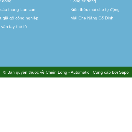
tự động
Cổng tự động
-cầu thang-Lan can
Kiến thức mái che tự động
 giã gỗ công nghiệp
Mái Che Nắng Cố Định
vân tay-thẻ từ
© Bản quyền thuộc về
Chiến Long - Automatic
| Cung cấp bởi
Sapo