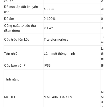
chuẩn)
A)
Độ cao lắp đặt khuyến
4000m
40
cáo
Độ ẩm
0-100%
0-1
Công suất tự tiêu thụ
< 1W*
< 1
(Ban đêm)
Tra
Cấu trúc liên kết
Transformerless
mer
Làm
Tản nhiệt
Làm mát thông minh
thô
min
Cấp bảo vệ IP
IP65
IP6
Tính năng
MA
MODEL
MAC 40KTL3-X LV
50K
X L