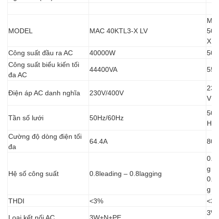
MA
MODEL
MAC 40KTL3-X LV
50K
X L
Công suất đầu ra AC
40000W
50
Công suất biểu kiến tối
44400VA
555
đa AC
230
Điện áp AC danh nghĩa
230V/400V
V
50H
Tần số lưới
50Hz/60Hz
Hz
Cường độ dòng điện tối
64.4A
80.
đa
0.8
g –
Hệ số công suất
0.8leading – 0.8lagging
0.8
g
THDI
<3%
<3
3W
Loại kết nối AC
3W+N+PE