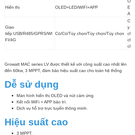
OL
Hiển thị
OLED+LED/WIFI+APP
ED/
AP
Có/
Giao
y
tiếp:USB/R485/GPRS/WI
Có/Có/Tùy chọn/Tùy chọn/Tùy chọn
chọ
FI/4G
chọ
chọ
Growatt MAC series LV được thiết kế với công suất cao nhất lên
đến 60kw, 3 MPPT, đảm bảo hiệu suất cao cho toàn hệ thống.
Dễ sử dụng
Màn hình hiển thị OLED và nút cảm ứng.
Kết nối WiFi + APP bảo trì.
Dịch vụ hỗ trợ trực tuyến thông minh.
Hiệu suất cao
3 MPPT.