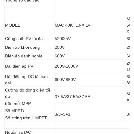
MA
MODEL
MAC 40KTL3-X LV
50K
X L
Công suất PV tối đa
52000W
65
Điện áp khởi động
250V
250
Điện áp danh nghĩa
600V
600
200
Dải điện áp PV
200V-1000V
100
Dải điện áp DC tải cực
600
600V-850V
đại
850
Cường độ dòng điện tối
50A
đa
37.5A/37.5A/37.5A
A/3
trên mỗi MPPT
Số MPPT/
3/3+3+3
3/4
Số string trên 1 MPPT
Nguồn ra (AC)