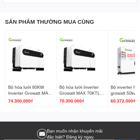
SẢN PHẨM THƯỜNG MUA CÙNG
Bộ hòa lưới 80KW
Bộ hòa lưới Inverter
Bộ inverter hòa
Inverter Growatt MAX
Growatt MAX 70KTL3
growatt 50kw (
80KTL3 LV (3 Pha-6
LV- 70KW (3 Pha
mac 50ktl3-x l
74.300.000₫
70.300.000₫
60.372.000₫
MPPT, 12 strings)
380V- 6MPPT)
Bạn muốn nhận khuyến mãi
đặc biệt? Đăng ký ngay.