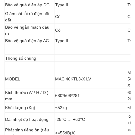
Bảo vệ quá điện áp DC
Type II
Type
Giám sát lỗi rò điện nối
Có
Có
đất
Bảo vệ ngắn mạch đầu
Có
Có
ra
Bảo vệ quá điện áp AC
Type II
Type
Thông số chung
MA
MODEL
MAC 40KTL3-X LV
50K
X L
Kích thước (W / H / D )
680
680*508*281
mm
281
Khối lượng (Kg)
≤52kg
≤52
-25
Dải nhiệt độ hoạt động
-25°C … +60°C
+60
Phát sinh tiếng ồn (tiêu
<=5
<=55dB(A)