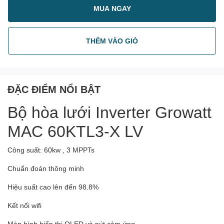
MUA NGAY
THÊM VÀO GIỎ
ĐẶC ĐIỂM NỔI BẬT
Bộ hòa lưới Inverter Growatt
MAC 60KTL3-X LV
Công suất: 60kw , 3 MPPTs
Chuẩn đoán thông minh
Hiệu suất cao lên đến 98.8%
Kết nối wifi
Màn hình hiển thị OLED và nút cảm ứng