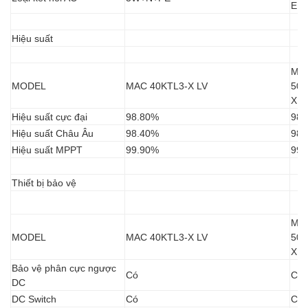
E
Hiệu suất
MA
MODEL
MAC 40KTL3-X LV
50K
X L
Hiệu suất cực đại
98.80%
98.
Hiệu suất Châu Âu
98.40%
98.
Hiệu suất MPPT
99.90%
99.
Thiết bị bảo vệ
MA
MODEL
MAC 40KTL3-X LV
50K
X L
Bảo vệ phân cực ngược
Có
Có
DC
DC Switch
Có
Có