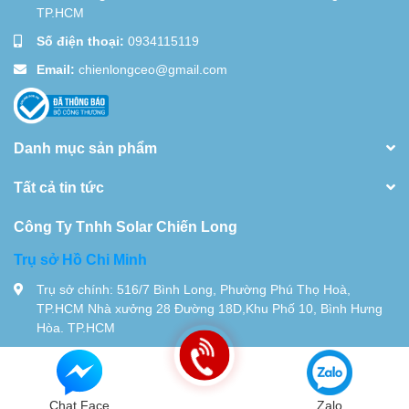
TP.HCM
Số điện thoại:
0934115119
Email:
chienlongceo@gmail.com
Danh mục sản phẩm
Tất cả tin tức
Công Ty Tnhh Solar Chiến Long
Trụ sở Hồ Chi Minh
Trụ sở chính: 516/7 Bình Long, Phường Phú Thọ Hoà,
TP.HCM Nhà xưởng 28 Đường 18D,Khu Phố 10, Bình Hưng
Hòa. TP.HCM
Tel:
0934115119
© Bản quyền thuộc về
Chiến Long - Automatic
| Cung cấp bởi
Sapo
Chat Face
Zalo