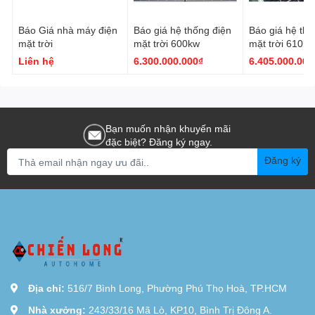
Báo Giá nhà máy điện
Báo giá hệ thống điện
Báo giá hệ thố
mặt trời
mặt trời 600kw
mặt trời 610kw
Liên hệ
6.300.000.000₫
6.405.000.000
Bạn muốn nhận khuyến mãi
đặc biệt? Đăng ký ngay.
Đăng ký
Địa chỉ:
516/7 Bình Long, Phường Phú Thọ Hoà, TP.HCM
Nhà xưởng:
243/33/16 Mã Lò, KP10, Bình Trị Đông A.