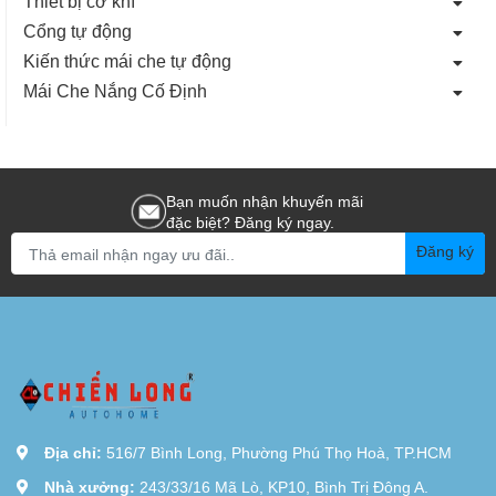
Thiết bị cơ khí
Cổng tự động
Kiến thức mái che tự động
Mái Che Nắng Cố Định
Bạn muốn nhận khuyến mãi
đặc biệt? Đăng ký ngay.
Đăng ký
Địa chỉ:
516/7 Bình Long, Phường Phú Thọ Hoà, TP.HCM
Nhà xưởng:
243/33/16 Mã Lò, KP10, Bình Trị Đông A.