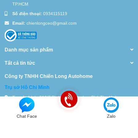
TP.HCM
Số điện thoại:
0934115119
Email:
chienlongceo@gmail.com
Danh mục sản phẩm
Tất cả tin tức
Công ty TNHH Chiến Long Autohome
Trụ sở Hồ Chi Minh
Trụ sở chính: 516/7 Bình Long, Phường Phú Thọ Hoà,
TP.HCM Nhà xưởng 28 Đường 18D,Khu Phố 10, Bình Hưng
Hòa. TP.HCM
Chat Face
Zalo
Tel:
0934115119
© Bản quyền thuộc về
Chiến Long - Automatic
| Cung cấp bởi
Sapo