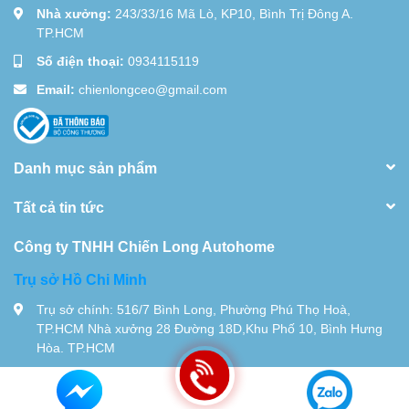
Nhà xưởng:
243/33/16 Mã Lò, KP10, Bình Trị Đông A.
TP.HCM
Số điện thoại:
0934115119
Email:
chienlongceo@gmail.com
Danh mục sản phẩm
Tất cả tin tức
Công ty TNHH Chiến Long Autohome
Trụ sở Hồ Chi Minh
Trụ sở chính: 516/7 Bình Long, Phường Phú Thọ Hoà,
TP.HCM Nhà xưởng 28 Đường 18D,Khu Phố 10, Bình Hưng
Hòa. TP.HCM
Tel:
0934115119