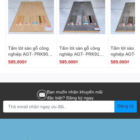
Tấm lót sàn gỗ công
Tấm lót sàn gỗ công
Tấm lót sàn g
nghiệp AGT- PRK907
nghiệp AGT- PRK911
nghiệp AGT- 
(12mm) - Nhập khẩu
(12mm) - Nhập khẩu
(12mm) - Nhậ
585.000₫
585.000₫
585.000₫
thổ nhĩ kỳ
thổ nhĩ kỳ
thổ nhĩ kỳ
Bạn muốn nhận khuyến mãi
đặc biệt? Đăng ký ngay.
Đăng ký