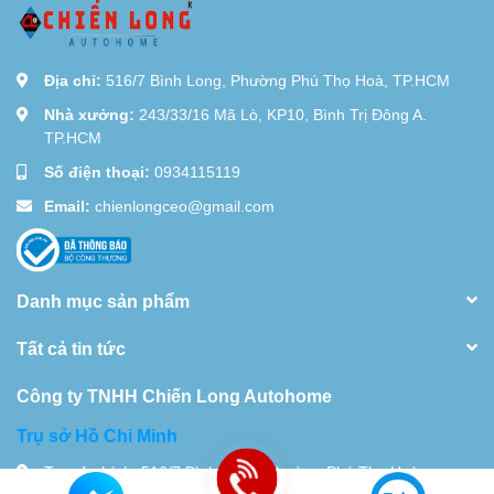
Địa chỉ:
516/7 Bình Long, Phường Phú Thọ Hoà, TP.HCM
Nhà xưởng:
243/33/16 Mã Lò, KP10, Bình Trị Đông A.
TP.HCM
Số điện thoại:
0934115119
Email:
chienlongceo@gmail.com
Danh mục sản phẩm
Tất cả tin tức
Công ty TNHH Chiến Long Autohome
Trụ sở Hồ Chi Minh
Trụ sở chính: 516/7 Bình Long, Phường Phú Thọ Hoà,