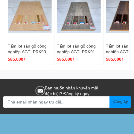
Tấm lót sàn gỗ công
Tấm lót sàn gỗ công
Tấm lót sàn g
nghiệp AGT- PRK907
nghiệp AGT- PRK910
nghiệp AGT- 
(12mm) - Nhập khẩu
(12mm) - Nhập khẩu
(12mm) - Nhậ
585.000₫
585.000₫
585.000₫
thổ nhĩ kỳ
thổ nhĩ kỳ
thổ nhĩ kỳ
Bạn muốn nhận khuyến mãi
đặc biệt? Đăng ký ngay.
Đăng ký