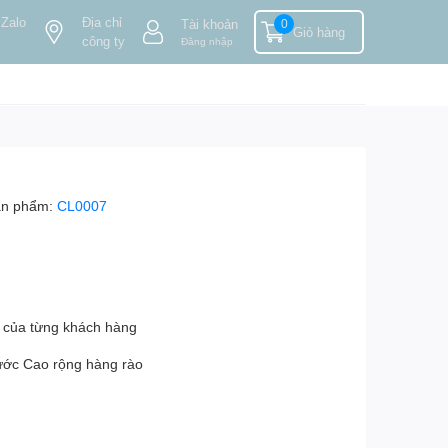
 Zalo
Địa chỉ
Tài khoản
0
Giỏ hàng
công ty
Đăng nhập
ản phẩm:
CL0007
 của từng khách hàng
hước Cao rộng hàng rào