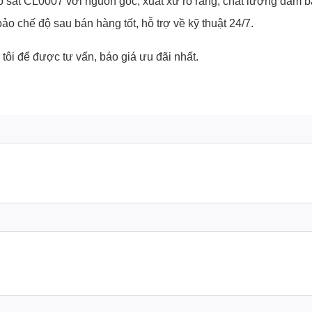
sắt CL0007 với nguồn gốc, xuất xứ rõ ràng, chất lượng đảm bảo
 chế độ sau bán hàng tốt, hỗ trợ về kỹ thuật 24/7.
tôi để được tư vấn, báo giá ưu đãi nhất.