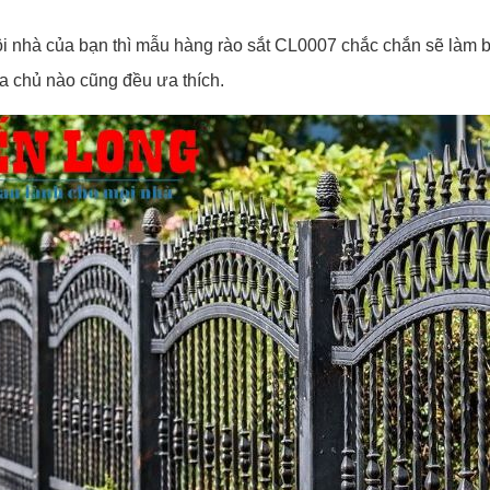
i nhà của bạn thì mẫu hàng rào sắt CL0007 chắc chắn sẽ làm b
ia chủ nào cũng đều ưa thích.