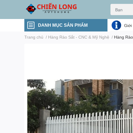
DANH MỤC SẢN PHẨM
Giới
Trang chủ
/
Hàng Rào Sắt - CNC & Mỹ Nghệ
/
Hàng Rào