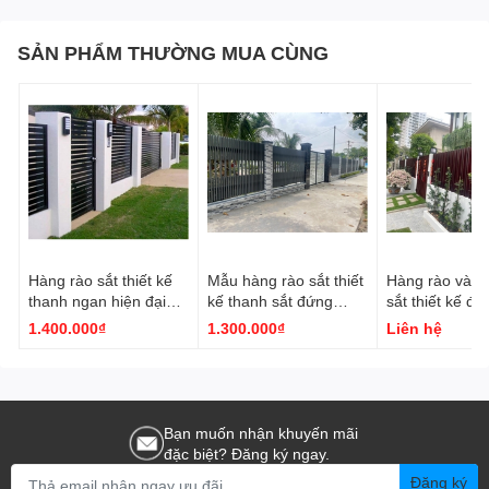
SẢN PHẨM THƯỜNG MUA CÙNG
Hàng rào sắt thiết kế
Mẫu hàng rào sắt thiết
Hàng rào và c
thanh ngan hiện đại
kế thanh sắt đứng
sắt thiết kế đồ
đẹp CL0001
phong cách hiện đại
Các thanh sắt t
1.400.000₫
1.300.000₫
Liên hệ
đẹp CL0097
đứng
Bạn muốn nhận khuyến mãi
đặc biệt? Đăng ký ngay.
Đăng ký