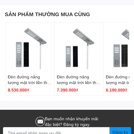
SẢN PHẨM THƯỜNG MUA CÙNG
Đèn đường năng
Đèn đường năng
Đèn đường nă
lượng mặt trời liền thể
lượng mặt trời liền thể
lượng mặt trời 
A250-75
A200-60
A150-45
8.530.000₫
7.390.000₫
6.190.000₫
Bạn muốn nhận khuyến mãi
đặc biệt? Đăng ký ngay.
Đăng ký