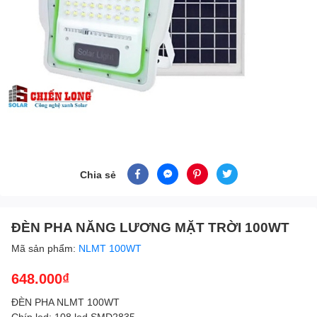
Chia sẻ
ĐÈN PHA NĂNG LƯƠNG MẶT TRỜI 100WT
Mã sản phẩm:
NLMT 100WT
648.000₫
ĐÈN PHA NLMT 100WT
Chíp led: 108 led SMD2835