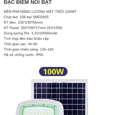
ĐẶC ĐIỂM NỔI BẬT
ĐÈN PHA NĂNG LƯƠNG MẶT TRỜI 100WT
Chíp led: 108 led SMD2835
KT đèn: 235*230*55mm
KT Panel: 350*290*17mm (5V/13W)
Dung lượng Pin: 3.2V/10000mAh
Tích hợp đèn báo khẩn cấp
Thời gian sạc: 4h-6h
Thời gian chiếu sáng: 12h-14h
Hệ số chống nước: IP65