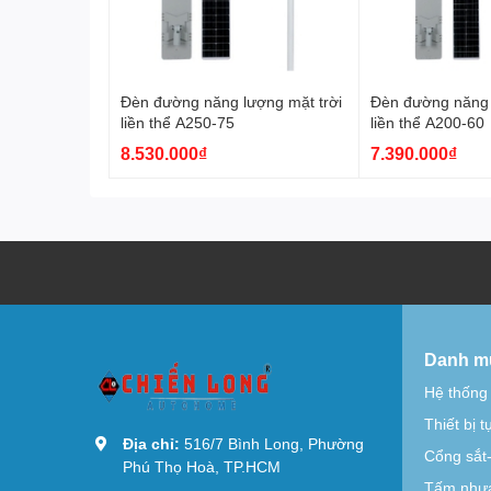
Đèn đường năng lượng mặt trời
Đèn đường năng 
liền thể A250-75
liền thể A200-60
8.530.000₫
7.390.000₫
Danh m
Hệ thống
Thiết bị 
Địa chỉ:
516/7 Bình Long, Phường
Cổng sắt
Phú Thọ Hoà, TP.HCM
Tấm nhựa