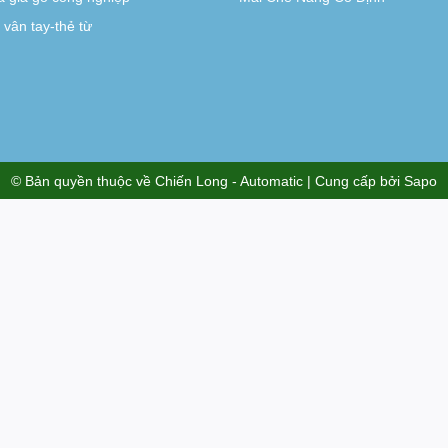
vân tay-thẻ từ
© Bản quyền thuộc về
Chiến Long - Automatic
| Cung cấp bởi
Sapo