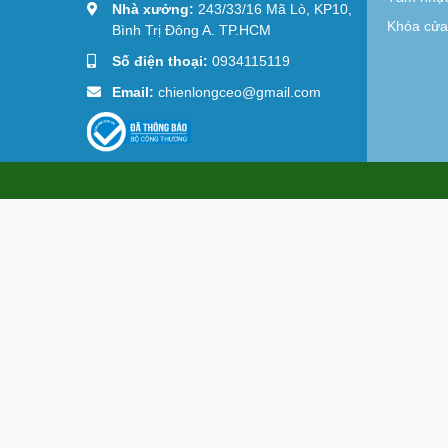
Nhà xưởng:
243/33/16 Mã Lò, KP10,
Khóa cửa 
Bình Trị Đông A. TP.HCM
Số điện thoại:
0934115119
Email:
chienlongceo@gmail.com