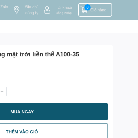
 Zalo
Địa chỉ
Tài khoản
0
Giỏ hàng
công ty
Đăng nhập
 mặt trời liền thể A100-35
MUA NGAY
THÊM VÀO GIỎ