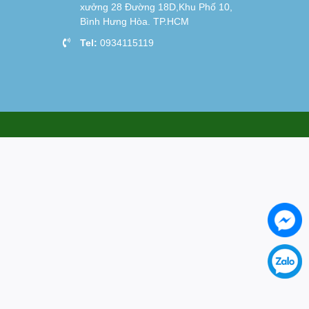
xưởng 28 Đường 18D,Khu Phố 10,
Bình Hưng Hòa. TP.HCM
Tel:
0934115119