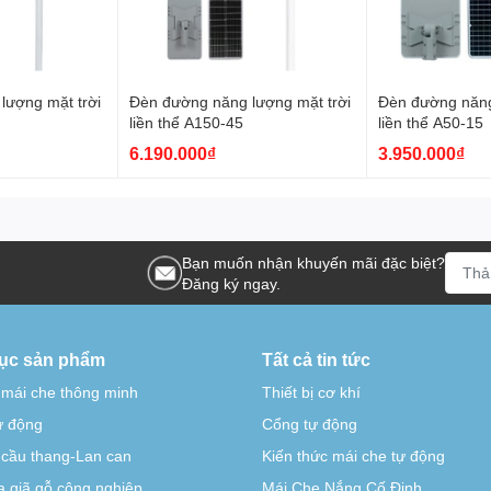
lượng mặt trời
Đèn đường năng lượng mặt trời
Đèn đường năng
liền thể A150-45
liền thể A50-15
6.190.000₫
3.950.000₫
Bạn muốn nhận khuyến mãi đặc biệt?
Đăng ký ngay.
ục sản phẩm
Tất cả tin tức
 mái che thông minh
Thiết bị cơ khí
tự động
Cổng tự động
-cầu thang-Lan can
Kiến thức mái che tự động
 giã gỗ công nghiệp
Mái Che Nắng Cố Định