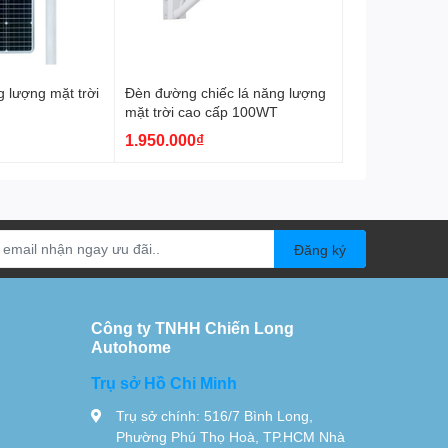
 lượng mặt trời
Đèn đường chiếc lá năng lượng
mặt trời cao cấp 100WT
1.950.000₫
Đăng ký
Công ty TNHH Chiến Long
Autohome
Trụ sở Hồ Chi Minh
Trụ sở chính: 516/7 Bình Long,
Phường Phú Thọ Hoà, TP.HCM Nhà