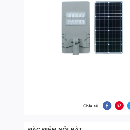
Chia sẻ
ĐẶC ĐIỂM NỔI BẬT