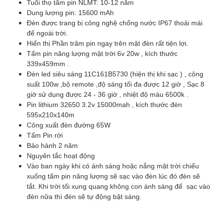
Tuổi thọ tấm pin NLMT: 10-12 năm
Dung lượng pin: 15600 mAh
Đèn được trang bị công nghệ chống nước IP67 thoải mái
để ngoài trời.
Hiển thị Phần trăm pin ngay trên mặt đèn rất tiện lợi.
Tấm pin năng lượng mặt trời 6v 20w , kích thước
339x459mm .
Đèn led siêu sáng 11C161B5730 (hiện thị khi sạc ) , công
suất 100w ,bộ remote ,độ sáng tối đa được 12 giờ , Sạc 8
giờ sử dụng được 24 - 36 giờ , nhiệt độ màu 6500k .
Pin lithium 32650 3.2v 15000mah , kích thước đèn
595x210x140m
Công xuất đèn đường 65W
Tấm Pin rời
Bảo hành 2 năm
Nguyên tắc hoạt động
Vào ban ngày khi có ánh sáng hoặc nắng mặt trời chiếu
xuống tấm pin năng lượng sẽ sạc vào đèn lúc đó đèn sẽ
tắt. Khi trời tối xung quang không con ánh sáng để sạc vào
đèn nữa thì đèn sẽ tự động bật sáng.