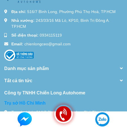
Địa chỉ:
516/7 Bình Long, Phường Phú Thọ Hoà, TP.HCM
Nhà xưởng:
243/33/16 Mã Lò, KP10, Bình Trị Đông A.
TP.HCM
Số điện thoại:
0934115119
Email:
chienlongceo@gmail.com
Danh mục sản phẩm
Tất cả tin tức
Công ty TNHH Chiến Long Autohome
Trụ sở Hồ Chi Minh
Trụ sở chính: 516/7 Bình Long, Phường Phú Thọ Hoà,
TP.HCM Nhà xưởng 28 Đường 18D,Khu Phố 10, Bình Hưng
Hòa. TP.HCM