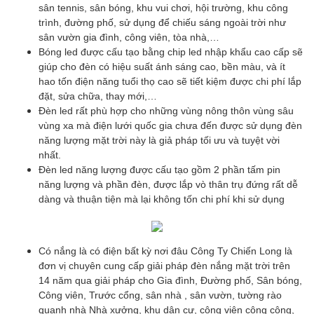
sân tennis, sân bóng, khu vui chơi, hội trường, khu công
trình, đường phố, sử dụng để chiếu sáng ngoài trời như
sân vườn gia đình, công viên, tòa nhà,…
Bóng led được cấu tạo bằng chip led nhập khẩu cao cấp sẽ
giúp cho đèn có hiệu suất ánh sáng cao, bền màu, và ít
hao tốn điện năng tuổi thọ cao sẽ tiết kiệm được chi phí lắp
đặt, sửa chữa, thay mới,…
Đèn led rất phù hợp cho những vùng nông thôn vùng sâu
vùng xa mà điện lưới quốc gia chưa đến được sử dụng đèn
năng lượng mặt trời này là giả pháp tối ưu và tuyệt vời
nhất.
Đèn led năng lượng được cấu tạo gồm 2 phần tấm pin
năng lượng và phần đèn, được lắp vò thân trụ đứng rất dễ
dàng và thuận tiện mà lại không tốn chi phí khi sử dụng
Có nắng là có điện bất kỳ nơi đâu Công Ty Chiến Long là
đơn vị chuyên cung cấp giải pháp đèn nắng mặt trời trên
14 năm qua giải pháp cho Gia đình, Đường phố, Sân bóng,
Công viên, Trước cổng, sân nhà , sân vườn, tường rào
quanh nhà Nhà xưởng, khu dân cư, công viên công cộng,