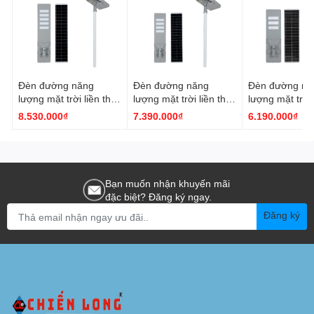
Đèn đường năng
Đèn đường năng
Đèn đường nă
lượng mặt trời liền thể
lượng mặt trời liền thể
lượng mặt trời 
A250-75
A200-60
A150-45
8.530.000₫
7.390.000₫
6.190.000₫
Bạn muốn nhận khuyến mãi
đặc biệt? Đăng ký ngay.
Đăng ký