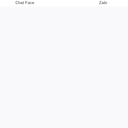
Chat Face
Zalo
Tel:
0934115119
© Bản quyền thuộc về
Chiến Long - Automatic
| Cung cấp bởi
Sapo