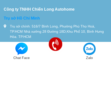
Công ty TNHH Chiến Long Autohome
Trụ sở Hồ Chi Minh
Trụ sở chính: 516/7 Bình Long, Phường Phú Thọ Hoà,
TP.HCM Nhà xưởng 28 Đường 18D,Khu Phố 10, Bình Hưng
Hòa. TP.HCM
Tel:
0934115119
© Bản quyền thuộc về
Chiến Long - Automatic
| Cung cấp bởi
Sapo
Chat Face
Zalo