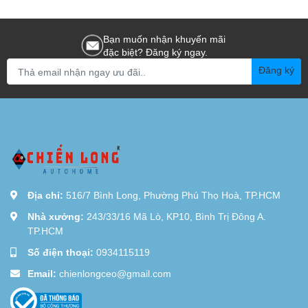
Bạn muốn nhận khuyến mãi
đặc biệt? Đăng ký ngay.
Đăng ký
Địa chỉ:
516/7 Bình Long, Phường Phú Thọ Hoà, TP.HCM
Nhà xưởng:
243/33/16 Mã Lò, KP10, Bình Trị Đông A.
TP.HCM
Số điện thoại:
0934115119
Email:
chienlongceo@gmail.com