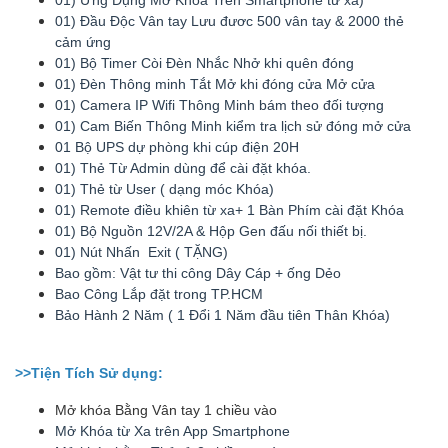
01) Đầu Độc Vân tay Lưu đươc 500 vân tay & 2000 thẻ
cảm ứng
01) Bộ Timer Còi Đèn Nhắc Nhở khi quên đóng
01) Đèn Thông minh Tắt Mở khi đóng cửa Mở cửa
01) Camera IP Wifi Thông Minh bám theo đối tượng
01) Cam Biến Thông Minh kiểm tra lịch sử đóng mở cửa
01 Bộ UPS dự phòng khi cúp điện 20H
01) Thẻ Từ Admin dùng để cài đặt khóa.
01) Thẻ từ User ( dạng móc Khóa)
01) Remote điều khiên từ xa+ 1 Bàn Phím cài đặt Khóa
01) Bộ Nguồn 12V/2A & Hộp Gen đấu nối thiết bị.
01) Nút Nhấn Exit ( TẶNG)
Bao gồm: Vật tư thi công Dây Cáp + ống Dẻo
Bao Công Lắp đặt trong TP.HCM
Bảo Hành 2 Năm ( 1 Đổi 1 Năm đầu tiên Thân Khóa)
>>Tiện Tích Sử dụng:
Mở khóa Bằng Vân tay 1 chiều vào
Mở Khóa từ Xa trên App Smartphone