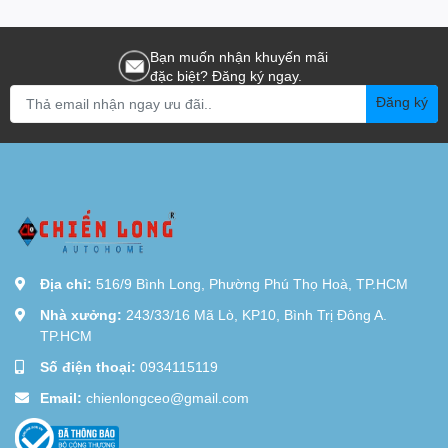
Bạn muốn nhận khuyến mãi
đặc biệt? Đăng ký ngay.
Đăng ký
Địa chỉ:
516/9 Bình Long, Phường Phú Thọ Hoà, TP.HCM
Nhà xưởng:
243/33/16 Mã Lò, KP10, Bình Trị Đông A.
TP.HCM
Số điện thoại:
0934115119
Email:
chienlongceo@gmail.com