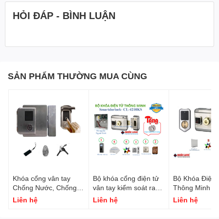
HỎI ĐÁP - BÌNH LUẬN
SẢN PHẨM THƯỜNG MUA CÙNG
Khóa cổng vân tay
Bộ khóa cổng điện tử
Bộ Khóa Điện
Chống Nước, Chống
vân tay kiểm soát ra
Thông Minh c
trộm chất liệu Bằng
vào- Smartdorlock CL-
Cổng Smartdor
Liên hệ
Liên hệ
Liên hệ
INOX 304
4210KS
CL-5001