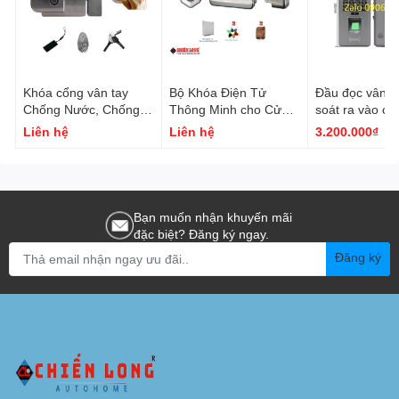
Khóa cổng vân tay
Bộ Khóa Điện Tử
Đầu đọc vân t
Chống Nước, Chống
Thông Minh cho Cửa
soát ra vào cử
trộm chất liệu Bằng
Cổng Smartdorlock
F18
Liên hệ
Liên hệ
3.200.000₫
INOX 304
CL-5001
Bạn muốn nhận khuyến mãi
đặc biệt? Đăng ký ngay.
Đăng ký