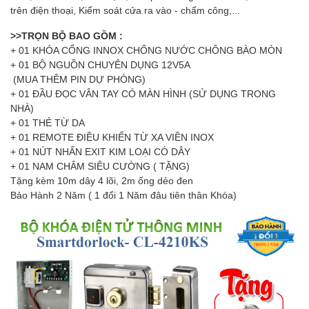
trên điện thoại, Kiểm soát cửa ra vào - chấm công,...
>>TRỌN BỘ BAO GỒM :
+ 01 KHÓA CỔNG INNOX CHỐNG NƯỚC CHÔNG BÀO MÒN
+ 01 BỘ NGUỒN CHUYÊN DỤNG 12V5A
(MUA THÊM PIN DỰ PHÒNG)
+ 01 ĐẦU ĐỌC VÂN TAY CÓ MÀN HÌNH (SỬ DỤNG TRONG
NHÀ)
+ 01 THẺ TỪ DA
+ 01 REMOTE ĐIỀU KHIỂN TỪ XA VIỀN INOX
+ 01 NÚT NHẤN EXIT KIM LOẠI CÓ DÂY
+ 01 NAM CHÂM SIÊU CƯỜNG ( TẶNG)
Tặng kèm 10m dây 4 lõi, 2m ống dẻo đen
Bảo Hành 2 Năm ( 1 đổi 1 Năm đâu tiên thân Khóa)