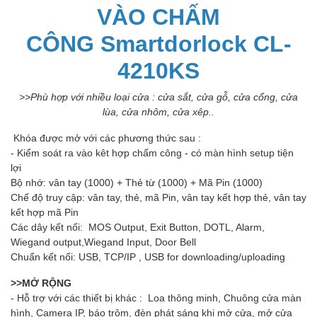
VÀO CHẤM
CÔNG Smartdorlock CL-
4210KS
>>Phù hợp với nhiều loại cửa : cửa sắt, cửa gỗ, cửa cổng, cửa
lùa, cửa nhôm, cửa xêp..
Khóa được mở với các phương thức sau :
- Kiểm soát ra vào kêt hợp chấm công - có màn hình setup tiện
lợi
Bộ nhớ: vân tay (1000) + Thẻ từ (1000) + Mã Pin (1000)
Chế độ truy cập: vân tay, thẻ, mã Pin, vân tay kết hợp thẻ, vân tay
kết hợp mã Pin
Các dây kết nối: MOS Output, Exit Button, DOTL, Alarm,
Wiegand output,Wiegand Input, Door Bell
Chuẩn kết nối: USB, TCP/IP , USB for downloading/uploading
>>MỞ RỘNG
- Hỗ trợ với các thiết bị khác : Loa thông minh, Chuông cửa màn
hình, Camera IP, báo trộm, đèn phát sáng khi mở cửa, mở cửa