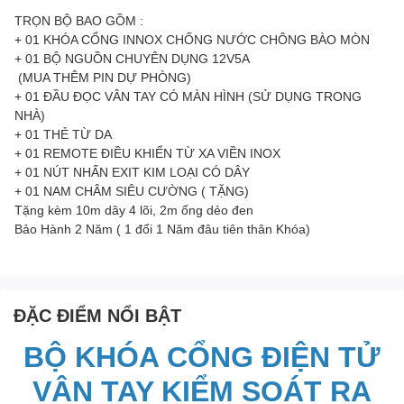
TRỌN BỘ BAO GỒM :
+ 01 KHÓA CỔNG INNOX CHỐNG NƯỚC CHÔNG BÀO MÒN
+ 01 BỘ NGUỒN CHUYÊN DỤNG 12V5A
(MUA THÊM PIN DỰ PHÒNG)
+ 01 ĐẦU ĐỌC VÂN TAY CÓ MÀN HÌNH (SỬ DỤNG TRONG
NHÀ)
+ 01 THẺ TỪ DA
+ 01 REMOTE ĐIỀU KHIỂN TỪ XA VIỀN INOX
+ 01 NÚT NHẤN EXIT KIM LOẠI CÓ DÂY
+ 01 NAM CHÂM SIÊU CƯỜNG ( TẶNG)
Tặng kèm 10m dây 4 lõi, 2m ống dẻo đen
Bảo Hành 2 Năm ( 1 đổi 1 Năm đâu tiên thân Khóa)
ĐẶC ĐIỂM NỔI BẬT
BỘ KHÓA CỔNG ĐIỆN TỬ
VÂN TAY KIỂM SOÁT RA