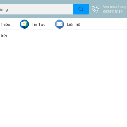
Gọi mua hàng
0934115119
 Thiệu
Tin Tức
Liên hệ
trời