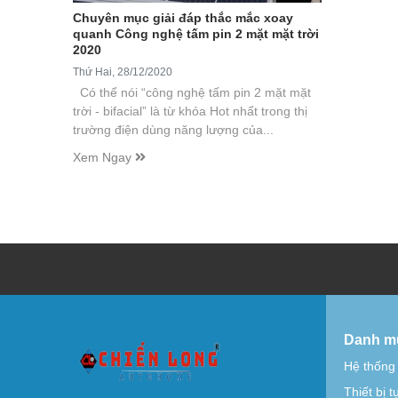
Chuyên mục giải đáp thắc mắc xoay
quanh Công nghệ tấm pin 2 mặt mặt trời
2020
Thứ Hai, 28/12/2020
Có thể nói “công nghệ tấm pin 2 mặt mặt
trời - bifacial” là từ khóa Hot nhất trong thị
trường điện dùng năng lượng của...
Xem Ngay
Danh m
Hệ thống
Thiết bị 