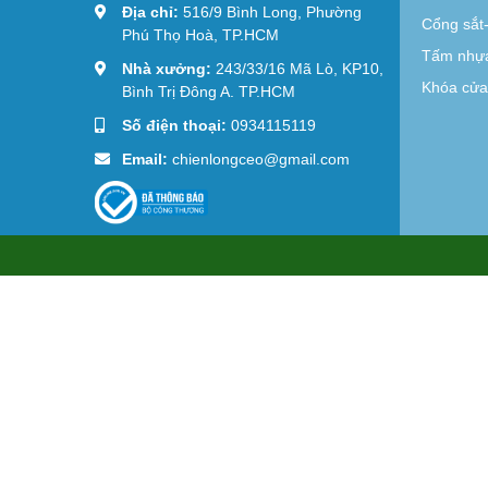
Địa chỉ:
516/9 Bình Long, Phường
Cổng sắt
Phú Thọ Hoà, TP.HCM
Tấm nhựa
Nhà xưởng:
243/33/16 Mã Lò, KP10,
Khóa cửa 
Bình Trị Đông A. TP.HCM
Số điện thoại:
0934115119
Email:
chienlongceo@gmail.com