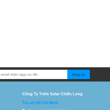
Đăng ký
Công Ty Tnhh Solar Chiến Long
Trụ sở Hồ Chi Minh