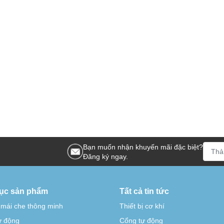
Bạn muốn nhận khuyến mãi đặc biệt?
Đăng ký ngay.
ục sản phẩm
Tất cả tin tức
 mái che thông minh
Thiết bị cơ khí
tự động
Cổng tự động