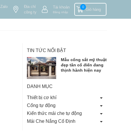
 Zalo
Địa chỉ
Tài khoản
0
Giỏ hàng
công ty
Đăng nhập
TIN TỨC NỔI BẬT
Mẫu cổng sắt mỹ thuật
đẹp tân cổ điển đang
thịnh hành hiện nay
DANH MỤC
Thiết bị cơ khí
Cổng tự động
Kiến thức mái che tự động
Mái Che Nắng Cố Định