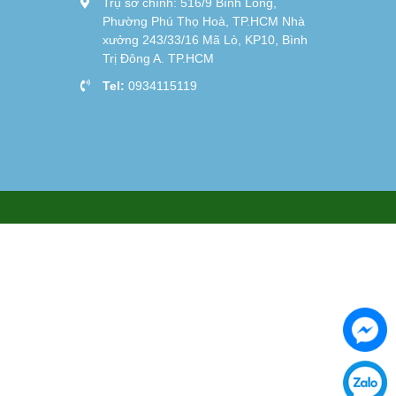
Trụ sở chính: 516/9 Bình Long,
Phường Phú Thọ Hoà, TP.HCM Nhà
xưởng 243/33/16 Mã Lò, KP10, Bình
Trị Đông A. TP.HCM
Tel:
0934115119