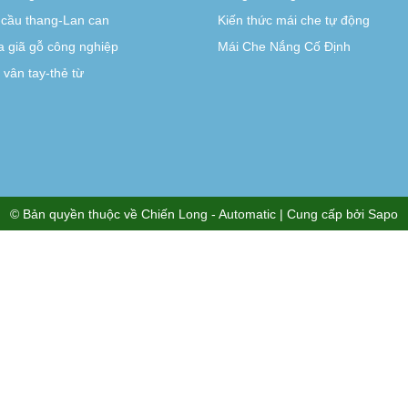
-cầu thang-Lan can
Kiến thức mái che tự động
 giã gỗ công nghiệp
Mái Che Nắng Cố Định
vân tay-thẻ từ
© Bản quyền thuộc về
Chiến Long - Automatic
| Cung cấp bởi
Sapo