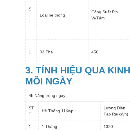
S
Công Suất Pin
T
Loại hệ thống
W/Tấm
T
1
03 Pha
450
3. TÍNH HIỆU QUA KIN
MỖI NGÀY
4h Nắng trong ngày
ST
Lượng Điện
Hệ Thống 11Kwp
T
Tạo Ra(kWh)
1
1 Tháng
1320