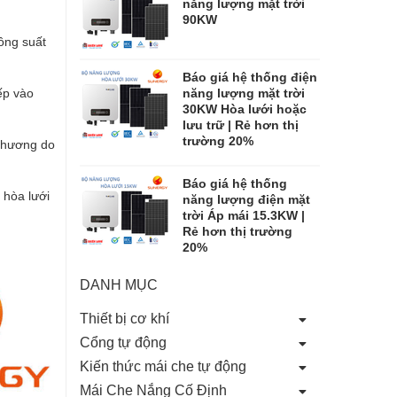
năng lượng mặt trời
90KW
công suất
Báo giá hệ thống điện
ếp vào
năng lượng mặt trời
30KW Hòa lưới hoặc
lưu trữ | Rẻ hơn thị
trường 20%
 chương do
Báo giá hệ thống
 hòa lưới
năng lượng điện mặt
trời Áp mái 15.3KW |
Rẻ hơn thị trường
20%
DANH MỤC
Thiết bị cơ khí
Cổng tự động
Kiến thức mái che tự động
Mái Che Nắng Cố Định