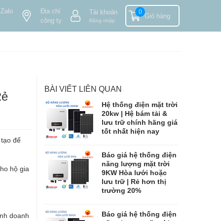
 Zalo
Địa chỉ
Tài khoản
0
Giỏ hàng
công ty
Đăng nhập
BÀI VIẾT LIÊN QUAN
Rẻ
Hệ thống điện mặt trời
20kw | Hệ bám tải &
lưu trữ chính hãng giá
tốt nhất hiện nay
 tạo để
Báo giá hệ thống điện
năng lượng mặt trời
cho hộ gia
9KW Hòa lưới hoặc
lưu trữ | Rẻ hơn thị
trường 20%
Báo giá hệ thống điện
kinh doanh