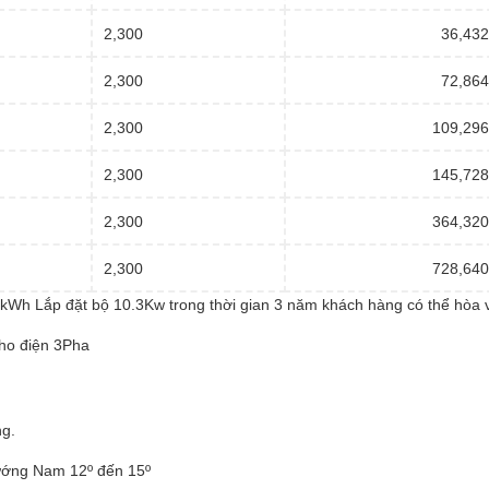
2,300
36,432,0
2,300
72,864,0
2,300
109,296,0
2,300
145,728,0
2,300
364,320,0
2,300
728,640,0
1kWh Lắp đặt bộ 10.3Kw trong thời gian 3 năm khách hàng có thể hòa 
cho điện 3Pha
ng.
 hướng Nam 12º đến 15º