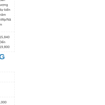
lượng
dự kiến
năm
kWp/Nă
m
15,840
Đến
19,800
NG
00