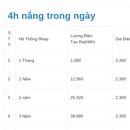
4h nắng trong ngày
S
Lượng Điện
T
Hệ Thống 9Kwp
Giá Điệ
Tạo Ra(kWh)
T
1
1 Tháng
1,080
2,300
2
1 Năm
12,960
2,300
3
2 năm
25,920
2,300
4
3 Năm
38,880
2,300