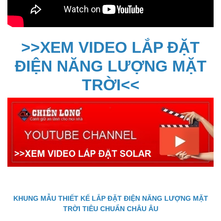
>>XEM VIDEO LẮP ĐẶT
ĐIỆN NĂNG LƯỢNG MẶT
TRỜI<<
KHUNG MẪU THIẾT KẾ LẮP ĐẶT ĐIỆN NĂNG LƯỢNG MẶT
TRỜI TIÊU CHUẨN CHÂU ÂU