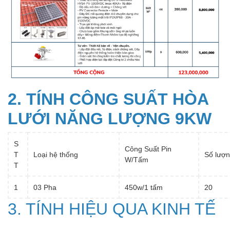
2. TÍNH CÔNG SUẤT HÒA
LƯỚI NĂNG LƯỢNG 9KW
S
Công Suất Pin
T
Loại hệ thống
Số lượn
W/Tấm
T
1
03 Pha
450w/1 tấm
20
3. TÍNH HIỆU QUA KINH TẾ