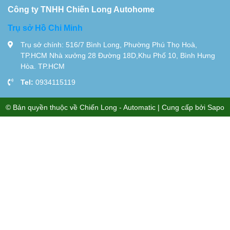
Công ty TNHH Chiến Long Autohome
Trụ sở Hồ Chi Minh
Trụ sở chính: 516/7 Bình Long, Phường Phú Thọ Hoà,
TP.HCM Nhà xưởng 28 Đường 18D,Khu Phố 10, Bình Hưng
Hòa. TP.HCM
Tel:
0934115119
© Bản quyền thuộc về
Chiến Long - Automatic
| Cung cấp bởi
Sapo