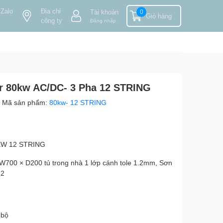
 Zalo
Địa chỉ
Tài khoản
0
Giỏ hàng
công ty
Đăng nhập
ar 80kw AC/DC- 3 Pha 12 STRING
Mã sản phẩm:
80kw- 12 STRING
KW 12 STRING
 W700 × D200 tủ trong nhà 1 lớp cánh tole 1.2mm, Sơn
32
V
n bộ