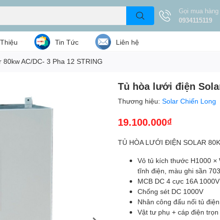
Gọi mua hàng
0934115119
 Thiệu
Tin Tức
Liên hệ
lar 80kw AC/DC- 3 Pha 12 STRING
Tủ hòa lưới điện Sol
Thương hiệu:
Solar Chiến Long
19.100.000₫
TỦ HÒA LƯỚI ĐIỆN SOLAR 80
Vỏ tủ kích thước H1000 ×
tĩnh điện, màu ghi sần 70
MCB DC 4 cực 16A 1000
Chống sét DC 1000V
Nhân công đấu nối tủ điện
Vật tư phụ + cáp điện trọ