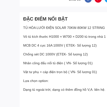
ĐẶC ĐIỂM NỔI BẬT
TỦ HÒA LƯỚI ĐIỆN SOLAR 70KW-80KW 12 STRING
Vỏ tủ kích thước H1000 × W700 × D200 tủ trong nhà 1 
MCB DC 4 cực 16A 1000V ( ETEK- Số lượng 12)
Chống sét DC 1000V (ETEK- Số lượng 12)
Nhân công đấu nối tủ điện ( VN- Số lượng 01)
Vật tư phụ + cáp điện trọn bộ ( VN- Số lượng 01)
Lựa chọn option:
Dạng tủ ngoài trời, dạng có thêm đồng hồ V,A. liên hệ.