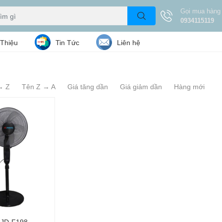
Gọi mua hàng
0934115119
 Thiệu
Tin Tức
Liên hệ
→ Z
Tên Z → A
Giá tăng dần
Giá giảm dần
Hàng mới
 JD-F198