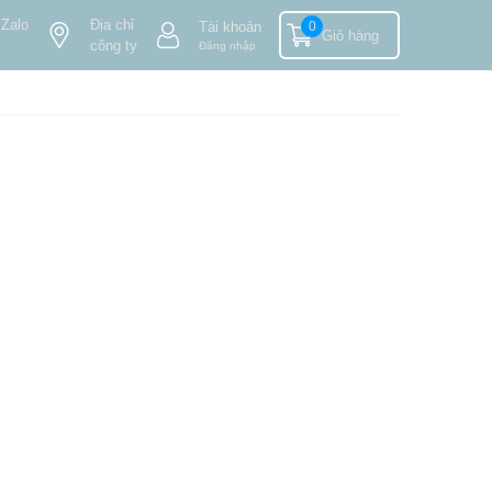
 Zalo
Địa chỉ
Tài khoản
0
Giỏ hàng
công ty
Đăng nhập