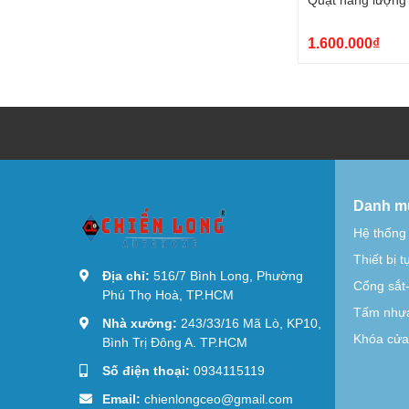
1.600.000₫
Danh m
Hệ thống
Thiết bị 
Địa chỉ:
516/7 Bình Long, Phường
Cổng sắt
Phú Thọ Hoà, TP.HCM
Tấm nhựa
Nhà xưởng:
243/33/16 Mã Lò, KP10,
Khóa cửa 
Bình Trị Đông A. TP.HCM
Số điện thoại:
0934115119
Email:
chienlongceo@gmail.com