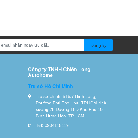
Đăng ký
Công ty TNHH Chiến Long
Autohome
Trụ sở Hồ Chi Minh
Trụ sở chính: 516/7 Bình Long,
Phường Phú Thọ Hoà, TP.HCM Nhà
xưởng 28 Đường 18D,Khu Phố 10,
Bình Hưng Hòa. TP.HCM
Tel:
0934115119