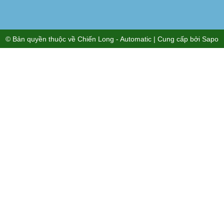
© Bản quyền thuộc về
Chiến Long - Automatic
| Cung cấp bởi
Sapo