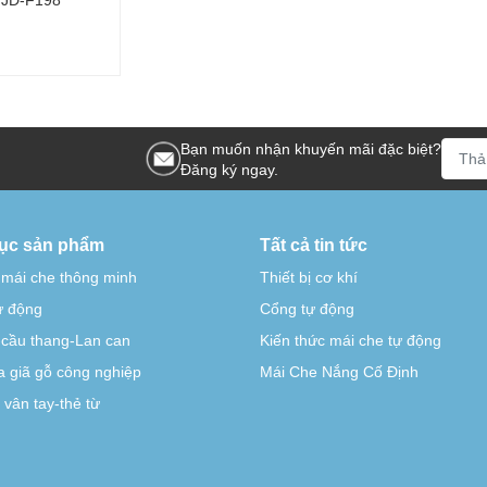
Bạn muốn nhận khuyến mãi đặc biệt?
Đăng ký ngay.
ục sản phẩm
Tất cả tin tức
 mái che thông minh
Thiết bị cơ khí
tự động
Cổng tự động
-cầu thang-Lan can
Kiến thức mái che tự động
 giã gỗ công nghiệp
Mái Che Nắng Cố Định
vân tay-thẻ từ