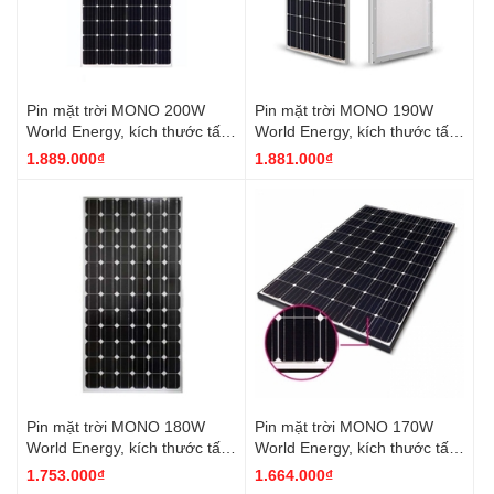
Pin mặt trời MONO 200W
Pin mặt trời MONO 190W
World Energy, kích thước tấm
World Energy, kích thước tấm
pin 1230*992*40
pin 1480*680*40
1.889.000₫
1.881.000₫
Pin mặt trời MONO 180W
Pin mặt trời MONO 170W
World Energy, kích thước tấm
World Energy, kích thước tấm
pin 1480*680*40
pin 1480*680*40
1.753.000₫
1.664.000₫