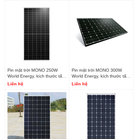
Pin mặt trời MONO 250W
Pin mặt trời MONO 300W
World Energy, kích thước tấm
World Energy, kích thước tấm
pin 1640*992*40
pin 1640*992*40
Liên hệ
Liên hệ