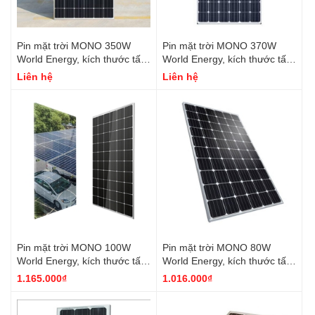
Pin mặt trời MONO 350W
Pin mặt trời MONO 370W
World Energy, kích thước tấm
World Energy, kích thước tấm
pin 1956*992*40
pin 1956*992*40
Liên hệ
Liên hệ
Pin mặt trời MONO 100W
Pin mặt trời MONO 80W
World Energy, kích thước tấm
World Energy, kích thước tấm
pin 120*54*30
pin 870*670*30
1.165.000₫
1.016.000₫