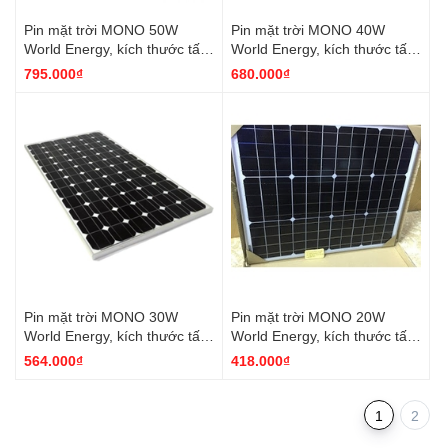
Pin mặt trời MONO 50W
Pin mặt trời MONO 40W
World Energy, kích thước tấm
World Energy, kích thước tấm
pin 540*670*30
pin 420*670*25
795.000₫
680.000₫
Pin mặt trời MONO 30W
Pin mặt trời MONO 20W
World Energy, kích thước tấm
World Energy, kích thước tấm
pin 650*350*20
pin 350*520*20
564.000₫
418.000₫
1
2