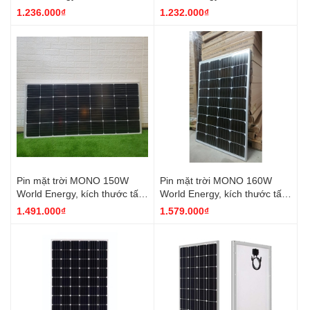
pin 1200*670*35
pin 1100*670*35
1.236.000₫
1.232.000₫
Pin mặt trời MONO 150W
Pin mặt trời MONO 160W
World Energy, kích thước tấm
World Energy, kích thước tấm
pin 1480*680*40
pin 1480*680*40
1.491.000₫
1.579.000₫