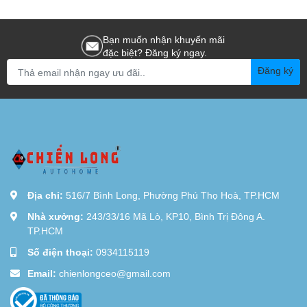
Bạn muốn nhận khuyến mãi
đặc biệt? Đăng ký ngay.
Đăng ký
Địa chỉ:
516/7 Bình Long, Phường Phú Thọ Hoà, TP.HCM
Nhà xưởng:
243/33/16 Mã Lò, KP10, Bình Trị Đông A.
TP.HCM
Số điện thoại:
0934115119
Email:
chienlongceo@gmail.com