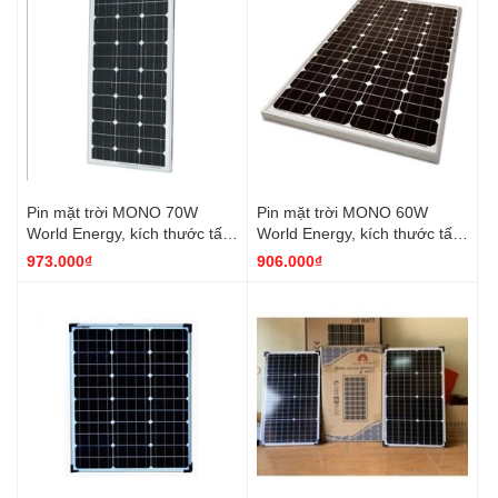
Pin mặt trời MONO 70W
Pin mặt trời MONO 60W
World Energy, kích thước tấm
World Energy, kích thước tấm
pin 770*670*30
pin 650*670*30
973.000₫
906.000₫