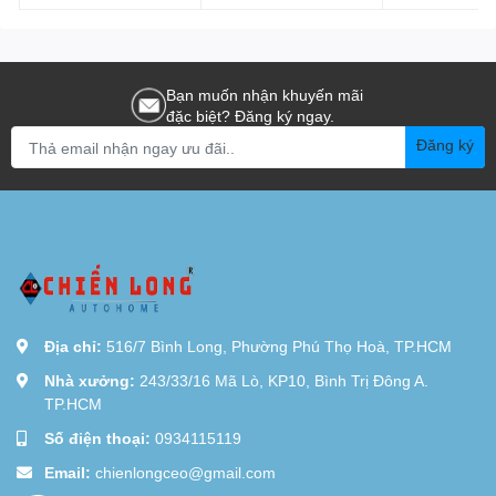
trời
3mm
trên thị trường
Bạn muốn nhận khuyến mãi
đặc biệt? Đăng ký ngay.
Đăng ký
Địa chỉ:
516/7 Bình Long, Phường Phú Thọ Hoà, TP.HCM
Nhà xưởng:
243/33/16 Mã Lò, KP10, Bình Trị Đông A.
TP.HCM
Số điện thoại:
0934115119
Email:
chienlongceo@gmail.com