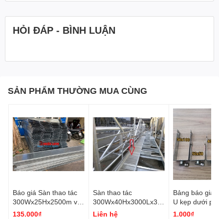
HỎI ĐÁP - BÌNH LUẬN
SẢN PHẨM THƯỜNG MUA CÙNG
Báo giá Sàn thao tác
Sàn thao tác
Bảng báo giá 
300Wx25Hx2500m vệ
300Wx40Hx3000Lx3.0
U kẹp dưới pi
sinh hệ thống điện mặt
t, Khung sắt V40 dầy
lượng | Giá Sỉ
135.000₫
Liên hệ
1.000₫