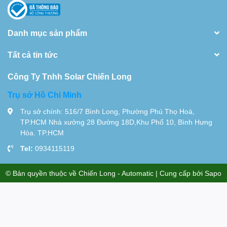
Danh mục sản phẩm
Tất cả tin tức
Công Ty Tnhh Solar Chiến Long
Trụ sở Hồ Chi Minh
Trụ sở chính: 516/7 Bình Long, Phường Phú Thọ Hoà,
TP.HCM Nhà xưởng 28 Đường 18D,Khu Phố 10, Bình Hưng
Hòa. TP.HCM
Tel:
0934115119
© Bản quyền thuộc về
Chiến Long - Automatic
| Cung cấp bởi
Sapo