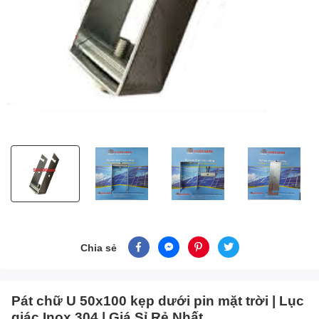
Chia sẻ
Pát chữ U 50x100 kẹp dưới pin mặt trời | Lục
giác Inox 304 | Giá Sỉ Rẻ Nhất