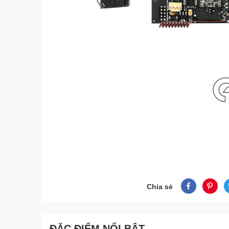
Chia sẻ
ĐẶC ĐIỂM NỔI BẬT