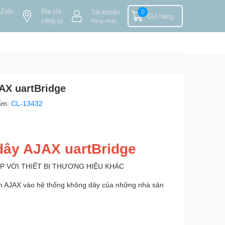
 Zalo
Địa chỉ
Tài khoản
0
Giỏ hàng
công ty
Đăng nhập
AX uartBridge
ẩm:
CL-13432
dây AJAX uartBridge
 VỚI THIẾT BỊ THƯƠNG HIỆU KHÁC
n AJAX vào hệ thống không dây của những nhà sản