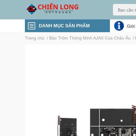
DANH MỤC SẢN PHẨM
Giới
Trang chủ
/
Báo Trộm Thông Minh AJAX Của Châu Âu
/