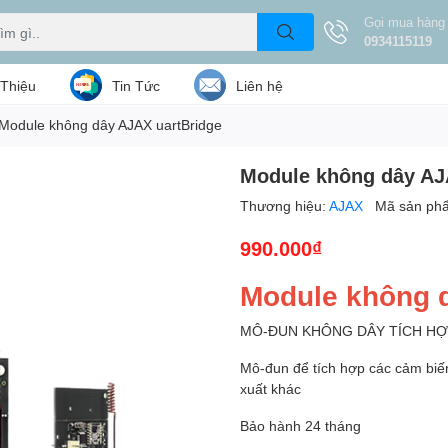
Gọi mua hàng
0934115119
 Thiệu
Tin Tức
Liên hệ
Module không dây AJAX uartBridge
Module không dây AJ
Thương hiệu:
AJAX
Mã sản ph
990.000₫
Module không 
MÔ-ĐUN KHÔNG DÂY TÍCH HỢP
Mô-đun để tích hợp các cảm biế
xuất khác
Bảo hành 24 tháng